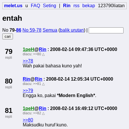
melet.us
u
FAQ
Seting
|
Rin
rss
bekap
123790liatan
entah
No
79-
86
No 59-78
Semua
(
balik urutan
) |
1peH
@
Rin
: 2008-02-14 09:47:36 UTC+0000
79
diacu:
>>80
△
repli
>>78
Wah pakai bahasa kuno yah!
Rin
@
Rin
: 2008-02-14 12:05:34 UTC+0000
80
diacu:
>>81
△
repli
>>79
Engga ko, pakai
*Modern English*
.
1peH
@
Rin
: 2008-02-14 16:49:12 UTC+0000
81
diacu:
>>82
△
repli
>>80
Maksudku huruf kuno.