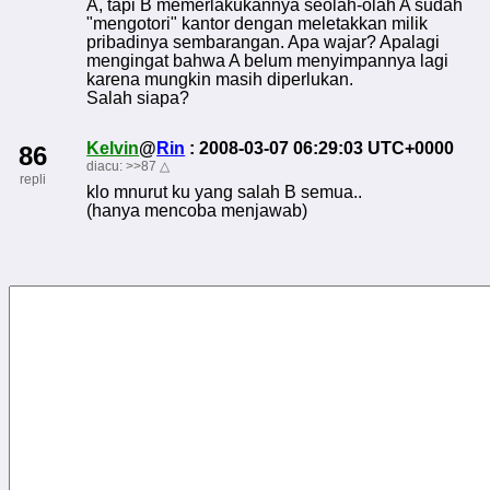
A, tapi B memerlakukannya seolah-olah A sudah
"mengotori" kantor dengan meletakkan milik
pribadinya sembarangan. Apa wajar? Apalagi
mengingat bahwa A belum menyimpannya lagi
karena mungkin masih diperlukan.
Salah siapa?
Kelvin
@
Rin
: 2008-03-07 06:29:03 UTC+0000
86
diacu:
>>87
△
repli
klo mnurut ku yang salah B semua..
(hanya mencoba menjawab)