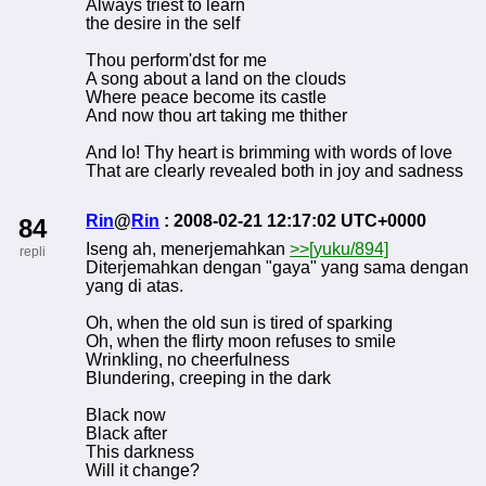
Always triest to learn
the desire in the self
Thou perform'dst for me
A song about a land on the clouds
Where peace become its castle
And now thou art taking me thither
And lo! Thy heart is brimming with words of love
That are clearly revealed both in joy and sadness
Rin
@
Rin
: 2008-02-21 12:17:02 UTC+0000
84
Iseng ah, menerjemahkan
>>[yuku/894]
repli
Diterjemahkan dengan "gaya" yang sama dengan
yang di atas.
Oh, when the old sun is tired of sparking
Oh, when the flirty moon refuses to smile
Wrinkling, no cheerfulness
Blundering, creeping in the dark
Black now
Black after
This darkness
Will it change?