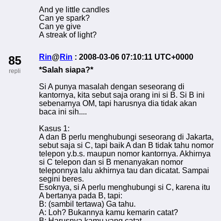
And ye little candles
Can ye spark?
Can ye give
A streak of light?
Rin
@
Rin
: 2008-03-06 07:10:11 UTC+0000
85
*Salah siapa?*
repli
Si A punya masalah dengan seseorang di
kantornya, kita sebut saja orang ini si B. Si B ini
sebenarnya OM, tapi harusnya dia tidak akan
baca ini sih....
Kasus 1:
A dan B perlu menghubungi seseorang di Jakarta,
sebut saja si C, tapi baik A dan B tidak tahu nomor
telepon y.b.s. maupun nomor kantornya. Akhirnya
si C telepon dan si B menanyakan nomor
teleponnya lalu akhirnya tau dan dicatat. Sampai
segini beres.
Esoknya, si A perlu menghubungi si C, karena itu
A bertanya pada B, tapi:
B: (sambil tertawa) Ga tahu.
A: Loh? Bukannya kamu kemarin catat?
B: Harusnya kamu yang catat.