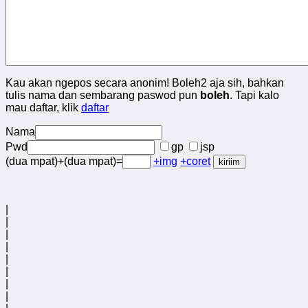
Kau akan ngepos secara anonim! Boleh2 aja sih, bahkan
tulis nama dan sembarang paswod pun
boleh
. Tapi kalo
mau daftar, klik
daftar
Nama
Pwd
gp
jsp
(dua mpat)+(dua mpat)=
+img
+coret
|
|
|
|
|
|
|
|