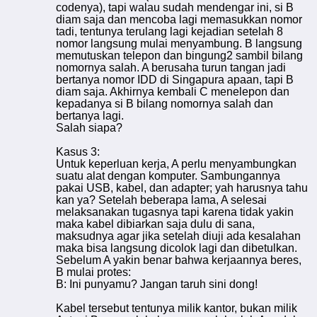
codenya), tapi walau sudah mendengar ini, si B
diam saja dan mencoba lagi memasukkan nomor
tadi, tentunya terulang lagi kejadian setelah 8
nomor langsung mulai menyambung. B langsung
memutuskan telepon dan bingung2 sambil bilang
nomornya salah. A berusaha turun tangan jadi
bertanya nomor IDD di Singapura apaan, tapi B
diam saja. Akhirnya kembali C menelepon dan
kepadanya si B bilang nomornya salah dan
bertanya lagi.
Salah siapa?
Kasus 3:
Untuk keperluan kerja, A perlu menyambungkan
suatu alat dengan komputer. Sambungannya
pakai USB, kabel, dan adapter; yah harusnya tahu
kan ya? Setelah beberapa lama, A selesai
melaksanakan tugasnya tapi karena tidak yakin
maka kabel dibiarkan saja dulu di sana,
maksudnya agar jika setelah diuji ada kesalahan
maka bisa langsung dicolok lagi dan dibetulkan.
Sebelum A yakin benar bahwa kerjaannya beres,
B mulai protes:
B: Ini punyamu? Jangan taruh sini dong!
Kabel tersebut tentunya milik kantor, bukan milik