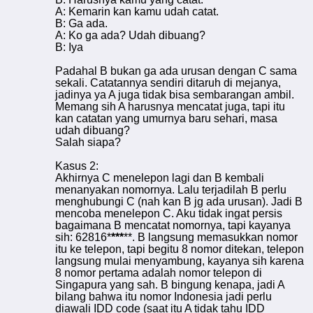
A: Kemarin kan kamu udah catat.
B: Ga ada.
A: Ko ga ada? Udah dibuang?
B: Iya
Padahal B bukan ga ada urusan dengan C sama
sekali. Catatannya sendiri ditaruh di mejanya,
jadinya ya A juga tidak bisa sembarangan ambil.
Memang sih A harusnya mencatat juga, tapi itu
kan catatan yang umurnya baru sehari, masa
udah dibuang?
Salah siapa?
Kasus 2:
Akhirnya C menelepon lagi dan B kembali
menanyakan nomornya. Lalu terjadilah B perlu
menghubungi C (nah kan B jg ada urusan). Jadi B
mencoba menelepon C. Aku tidak ingat persis
bagaimana B mencatat nomornya, tapi kayanya
sih: 62816*
***
**. B langsung memasukkan nomor
itu ke telepon, tapi begitu 8 nomor ditekan, telepon
langsung mulai menyambung, kayanya sih karena
8 nomor pertama adalah nomor telepon di
Singapura yang sah. B bingung kenapa, jadi A
bilang bahwa itu nomor Indonesia jadi perlu
diawali IDD code (saat itu A tidak tahu IDD