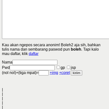
Kau akan ngepos secara anonim! Boleh2 aja sih, bahkan
tulis nama dan sembarang paswod pun
boleh
. Tapi kalo
mau daftar, klik
daftar
Nama
Pwd
gp
jsp
(nol nol)+(tiga mpat)=
+img
+coret
|
|
|
|
|