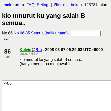
melet.us
u
FAQ
Seting
|
Rin
rss
bekap
123787liatan
klo mnurut ku yang salah B
semua..
No
86
No 66-85
Semua
(
balik urutan
) |
Kelvin
@
Rin
: 2008-03-07 06:29:03 UTC+0000
86
diacu:
>>87
△
repli
klo mnurut ku yang salah B semua..
(hanya mencoba menjawab)