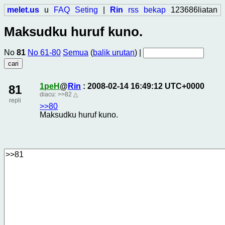
melet.us
u
FAQ
Seting
|
Rin
rss
bekap
123686liatan
Maksudku huruf kuno.
No
81
No 61-80
Semua
(
balik urutan
) |
1peH
@
Rin
: 2008-02-14 16:49:12 UTC+0000
81
diacu:
>>82
△
repli
>>80
Maksudku huruf kuno.