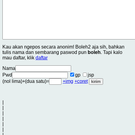
Kau akan ngepos secara anonim! Boleh2 aja sih, bahkan
tulis nama dan sembarang paswod pun
boleh
. Tapi kalo
mau daftar, klik
daftar
Nama
Pwd
gp
jsp
(nol lima)+(dua satu)=
+img
+coret
|
|
|
|
|
|
|