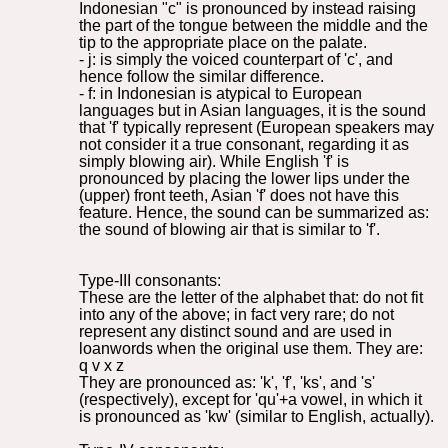
Indonesian "c" is pronounced by instead raising
the part of the tongue between the middle and the
tip to the appropriate place on the palate.
- j: is simply the voiced counterpart of 'c', and
hence follow the similar difference.
- f: in Indonesian is atypical to European
languages but in Asian languages, it is the sound
that 'f' typically represent (European speakers may
not consider it a true consonant, regarding it as
simply blowing air). While English 'f' is
pronounced by placing the lower lips under the
(upper) front teeth, Asian 'f' does not have this
feature. Hence, the sound can be summarized as:
the sound of blowing air that is similar to 'f'.
Type-III consonants:
These are the letter of the alphabet that: do not fit
into any of the above; in fact very rare; do not
represent any distinct sound and are used in
loanwords when the original use them. They are:
q v x z
They are pronounced as: 'k', 'f', 'ks', and 's'
(respectively), except for 'qu'+a vowel, in which it
is pronounced as 'kw' (similar to English, actually).