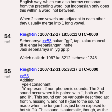
English way, which can also borrow consonant
from the preceding word, but Indonesian only does
this within a word, not between.
When 2 same vowels are adjacent to each other,
they usually merge into 1 long vowel.
Rin
@
Rin
: 2007-12-27 18:56:11 UTC+0000
54
Sebenarnya
>>53
bukan "gp", tapi kalau muncul
repli
di /u entar kepanjangan, hehe....
Jadi sebenarnya ini yg gp :p
Weleh naik dr: 1967 ke 3212, sebesar 1245....
Rin
@
Rin
: 2007-12-31 05:38:37 UTC+0000
55
>>53
repli
Addition:
Type-I consonant
- 'h' represent 2 non-phonemic sounds. The 2nd
sound occur when it is paired with 'i', both as 'hi'
and 'ih'. This sound can be variously described as:
front h, hissing h, and hot h (due to the sound
made when the tongue has just been exposed to
hot stuffs). This sound is automatic, though, as the