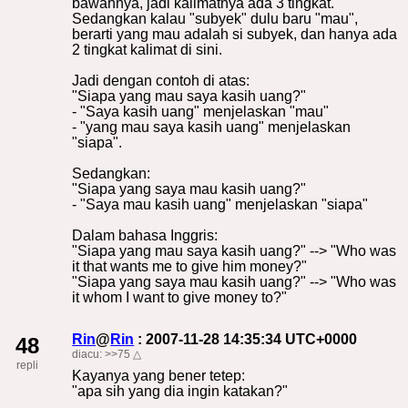
bawahnya, jadi kalimatnya ada 3 tingkat.
Sedangkan kalau "subyek" dulu baru "mau",
berarti yang mau adalah si subyek, dan hanya ada
2 tingkat kalimat di sini.
Jadi dengan contoh di atas:
"Siapa yang mau saya kasih uang?"
- "Saya kasih uang" menjelaskan "mau"
- "yang mau saya kasih uang" menjelaskan
"siapa".
Sedangkan:
"Siapa yang saya mau kasih uang?"
- "Saya mau kasih uang" menjelaskan "siapa"
Dalam bahasa Inggris:
"Siapa yang mau saya kasih uang?" --> "Who was
it that wants me to give him money?"
"Siapa yang saya mau kasih uang?" --> "Who was
it whom I want to give money to?"
Rin
@
Rin
: 2007-11-28 14:35:34 UTC+0000
48
diacu:
>>75
△
repli
Kayanya yang bener tetep:
"apa sih yang dia ingin katakan?"