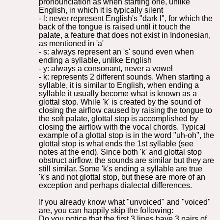
pronounciation as when starting one, unlike
English, in which it is typically silent
- l: never represent English's "dark l", for which the
back of the tongue is raised until it touch the
palate, a feature that does not exist in Indonesian,
as mentioned in 'a'
- s: always represent an 's' sound even when
ending a syllable, unlike English
- y: always a consonant, never a vowel
- k: represents 2 different sounds. When starting a
syllable, it is similar to English, when ending a
syllable it usually become what is known as a
glottal stop. While 'k' is created by the sound of
closing the airflow caused by raising the tongue to
the soft palate, glottal stop is accomplished by
closing the airflow with the vocal chords. Typical
example of a glottal stop is in the word "uh-oh", the
glottal stop is what ends the 1st syllable (see
notes at the end). Since both 'k' and glottal stop
obstruct airflow, the sounds are similar but they are
still similar. Some 'k's ending a syllable are true
'k's and not glottal stop, but these are more of an
exception and perhaps dialectal differences.
If you already know what "unvoiced" and "voiced"
are, you can happily skip the following:
Do you notice that the first 3 lines have 3 pairs of