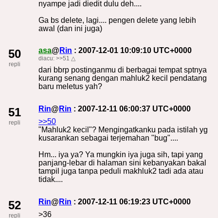
nyampe jadi diedit dulu deh....
Ga bs delete, lagi.... pengen delete yang lebih
awal (dan ini juga)
asa
@
Rin
: 2007-12-01 10:09:10 UTC+0000
50
diacu:
>>51
△
repli
dari bbrp postinganmu di berbagai tempat sptnya
kurang senang dengan mahluk2 kecil pendatang
baru meletus yah?
Rin
@
Rin
: 2007-12-11 06:00:37 UTC+0000
51
>>50
repli
"Mahluk2 kecil"? Mengingatkanku pada istilah yg
kusarankan sebagai terjemahan "bug"....
Hm... iya ya? Ya mungkin iya juga sih, tapi yang
panjang-lebar di halaman sini kebanyakan bakal
tampil juga tanpa peduli makhluk2 tadi ada atau
tidak....
Rin
@
Rin
: 2007-12-11 06:19:23 UTC+0000
52
>36
repli