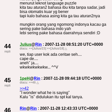
menurut leknot language puzzle
kita tau aturan2 bahasa ibu kita tanpa sadar, jadi
bisa otomatis kuar yg bener
tapi kalo bahasa asing kita ga tau aturan2nya
mungkin orang yang ngomong indonya kacau ga
sering pake bahasa indo yah
lebi sering pake bahasa daerahnya sendiri :D
Julius
@
Rin
: 2007-11-28 08:51:20 UTC+0000
44
diacu:
>>[Julius/15]
>>[Julius/18]
△
repli
we, tiap user kok ada ceritae seh....
cape de....
aneh" ja....
wkwkwkwkwkw... ^^V
1peH
@
Rin
: 2007-11-28 09:44:18 UTC+0000
45
diacu:
>>46
△
repli
>>42
"I wonder what he is saying"
Kalu "is" didulukan itu spt kal tanya.
Rin
@
Rin
: 2007-11-28 12:43:33 UTC+0000
46