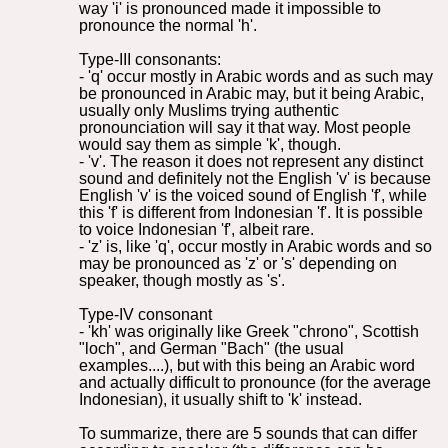
way 'i' is pronounced made it impossible to
pronounce the normal 'h'.
Type-III consonants:
- 'q' occur mostly in Arabic words and as such may
be pronounced in Arabic may, but it being Arabic,
usually only Muslims trying authentic
pronounciation will say it that way. Most people
would say them as simple 'k', though.
- 'v'. The reason it does not represent any distinct
sound and definitely not the English 'v' is because
English 'v' is the voiced sound of English 'f', while
this 'f' is different from Indonesian 'f'. It is possible
to voice Indonesian 'f', albeit rare.
- 'z' is, like 'q', occur mostly in Arabic words and so
may be pronounced as 'z' or 's' depending on
speaker, though mostly as 's'.
Type-IV consonant
- 'kh' was originally like Greek "chrono", Scottish
"loch", and German "Bach" (the usual
examples....), but with this being an Arabic word
and actually difficult to pronounce (for the average
Indonesian), it usually shift to 'k' instead.
To summarize, there are 5 sounds that can differ