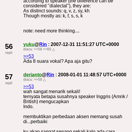
according to speaker (the difference can be
considered "dialectal"), they are:
As distinct sounds: q, v, z, sy, kh
Though mostly as: k, f, s, s, k
note: need more thinking....
yuku
@
Rin
: 2007-12-31 11:51:27 UTC+0000
56
diacu:
>>58
>>60
△
repli
>>53
Ada 8 suara vokal? Apa aja gitu?
derianto
@
Rin
: 2008-01-01 11:48:57 UTC+0000
57
diacu:
>>58
△
repli
>>53
wah sangat menarik sekali!
ternyata betapa susahnya speaker Inggris (Amrik /
British) mengucapkan
Indo.
membuktikan perbedaan aksen memang susah
di...perbaiki
ku akan sangat senang sekali kalo ada cara