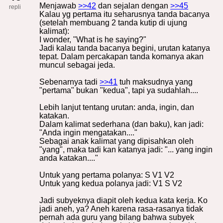
Menjawab
>>42
dan sejalan dengan
>>45
repli
Kalau yg pertama itu seharusnya tanda bacanya
(setelah membuang 2 tanda kutip di ujung
kalimat):
I wonder, "What is he saying?"
Jadi kalau tanda bacanya begini, urutan katanya
tepat. Dalam percakapan tanda komanya akan
muncul sebagai jeda.
Sebenarnya tadi
>>41
tuh maksudnya yang
"pertama" bukan "kedua", tapi ya sudahlah....
Lebih lanjut tentang urutan: anda, ingin, dan
katakan.
Dalam kalimat sederhana (dan baku), kan jadi:
"Anda ingin mengatakan...."
Sebagai anak kalimat yang dipisahkan oleh
"yang", maka tadi kan katanya jadi: "... yang ingin
anda katakan...."
Untuk yang pertama polanya: S V1 V2
Untuk yang kedua polanya jadi: V1 S V2
Jadi subyeknya diapit oleh kedua kata kerja. Ko
jadi aneh, ya? Aneh karena rasa-rasanya tidak
pernah ada guru yang bilang bahwa subyek