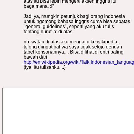
atas itu bisa lebih mengerti aksen Inggris itu
bagaimana. :P
Jadi ya, mungkin petunjuk bagi orang Indonesia
untuk ngomong bahasa Inggris cuma bisa sebatas
"general guidelines", seperti yang aku tulis
tentang huruf 'a' di atas.
nb: walau di atas aku mengacu ke wikipedia,
tolong diingat bahwa saya tidak setuju dengan
tabel konsonannya.... Bisa dilihat di entri paling
bawah dari
http://en.wikipedia.org/wiki/Talk:Indonesian_langu
(iya, itu tulisanku....)