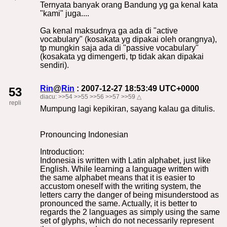
Ternyata banyak orang Bandung yg ga kenal kata
"kami" juga....
Ga kenal maksudnya ga ada di "active
vocabulary" (kosakata yg dipakai oleh orangnya),
tp mungkin saja ada di "passive vocabulary"
(kosakata yg dimengerti, tp tidak akan dipakai
sendiri).
Rin
@
Rin
: 2007-12-27 18:53:49 UTC+0000
53
diacu:
>>54
>>55
>>56
>>57
>>59
△
repli
Mumpung lagi kepikiran, sayang kalau ga ditulis.
Pronouncing Indonesian
Introduction:
Indonesia is written with Latin alphabet, just like
English. While learning a language written with
the same alphabet means that it is easier to
accustom oneself with the writing system, the
letters carry the danger of being misunderstood as
pronounced the same. Actually, it is better to
regards the 2 languages as simply using the same
set of glyphs, which do not necessarily represent