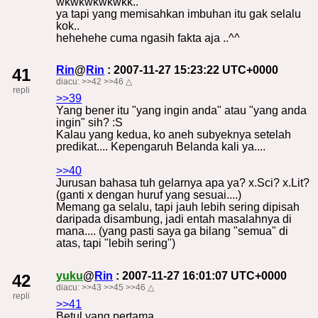
wkwkwkwkwkk..
ya tapi yang memisahkan imbuhan itu gak selalu
kok..
hehehehe cuma ngasih fakta aja ..^^
Rin
@
Rin
: 2007-11-27 15:23:22 UTC+0000
41
diacu:
>>42
>>46
△
repli
>>39
Yang bener itu "yang ingin anda" atau "yang anda
ingin" sih? :S
Kalau yang kedua, ko aneh subyeknya setelah
predikat.... Kepengaruh Belanda kali ya....
>>40
Jurusan bahasa tuh gelarnya apa ya? x.Sci? x.Lit?
(ganti x dengan huruf yang sesuai....)
Memang ga selalu, tapi jauh lebih sering dipisah
daripada disambung, jadi entah masalahnya di
mana.... (yang pasti saya ga bilang "semua" di
atas, tapi "lebih sering")
yuku
@
Rin
: 2007-11-27 16:01:07 UTC+0000
42
diacu:
>>43
>>45
>>46
△
repli
>>41
Betul yang pertama.