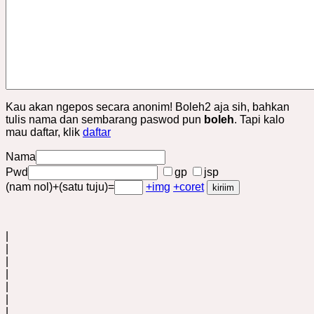
Kau akan ngepos secara anonim! Boleh2 aja sih, bahkan
tulis nama dan sembarang paswod pun
boleh
. Tapi kalo
mau daftar, klik
daftar
Nama
Pwd
gp
jsp
(nam nol)+(satu tuju)=
+img
+coret
|
|
|
|
|
|
|