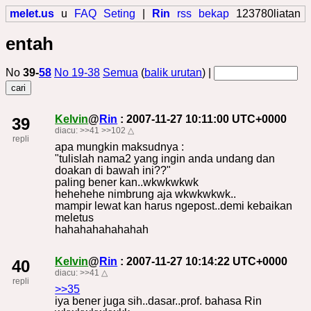
melet.us
u
FAQ
Seting
|
Rin
rss
bekap
123780liatan
entah
No
39-
58
No 19-38
Semua
(
balik urutan
) |
Kelvin
@
Rin
: 2007-11-27 10:11:00 UTC+0000
39
diacu:
>>41
>>102
△
repli
apa mungkin maksudnya :
"tulislah nama2 yang ingin anda undang dan
doakan di bawah ini??"
paling bener kan..wkwkwkwk
hehehehe nimbrung aja wkwkwkwk..
mampir lewat kan harus ngepost..demi kebaikan
meletus
hahahahahahahah
Kelvin
@
Rin
: 2007-11-27 10:14:22 UTC+0000
40
diacu:
>>41
△
repli
>>35
iya bener juga sih..dasar..prof. bahasa Rin