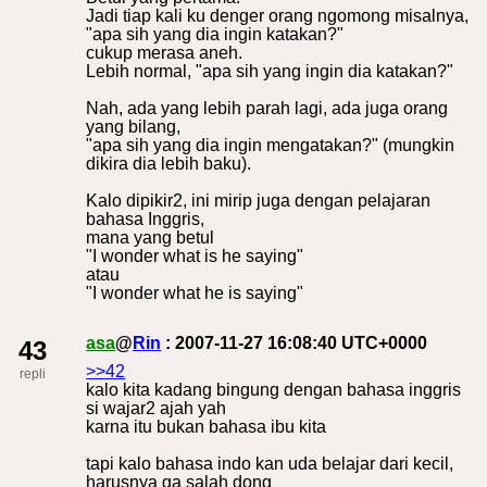
Jadi tiap kali ku denger orang ngomong misalnya,
"apa sih yang dia ingin katakan?"
cukup merasa aneh.
Lebih normal, "apa sih yang ingin dia katakan?"
Nah, ada yang lebih parah lagi, ada juga orang
yang bilang,
"apa sih yang dia ingin mengatakan?" (mungkin
dikira dia lebih baku).
Kalo dipikir2, ini mirip juga dengan pelajaran
bahasa Inggris,
mana yang betul
"I wonder what is he saying"
atau
"I wonder what he is saying"
asa
@
Rin
: 2007-11-27 16:08:40 UTC+0000
43
>>42
repli
kalo kita kadang bingung dengan bahasa inggris
si wajar2 ajah yah
karna itu bukan bahasa ibu kita
tapi kalo bahasa indo kan uda belajar dari kecil,
harusnya ga salah dong