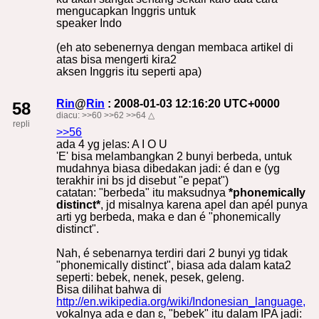
mengucapkan Inggris untuk
speaker Indo
(eh ato sebenernya dengan membaca artikel di
atas bisa mengerti kira2
aksen Inggris itu seperti apa)
Rin
@
Rin
: 2008-01-03 12:16:20 UTC+0000
58
diacu:
>>60
>>62
>>64
△
repli
>>56
ada 4 yg jelas: A I O U
'E' bisa melambangkan 2 bunyi berbeda, untuk
mudahnya biasa dibedakan jadi: é dan e (yg
terakhir ini bs jd disebut "e pepat")
catatan: "berbeda" itu maksudnya
*phonemically
distinct*
, jd misalnya karena apel dan apél punya
arti yg berbeda, maka e dan é "phonemically
distinct".
Nah, é sebenarnya terdiri dari 2 bunyi yg tidak
"phonemically distinct", biasa ada dalam kata2
seperti: bebek, nenek, pesek, geleng.
Bisa dilihat bahwa di
http://en.wikipedia.org/wiki/Indonesian_language,
vokalnya ada e dan ɛ, "bebek" itu dalam IPA jadi: