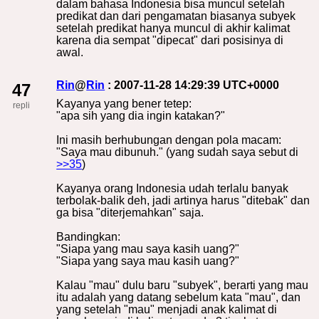
dalam bahasa Indonesia bisa muncul setelah
predikat dan dari pengamatan biasanya subyek
setelah predikat hanya muncul di akhir kalimat
karena dia sempat "dipecat" dari posisinya di
awal.
Rin
@
Rin
: 2007-11-28 14:29:39 UTC+0000
47
Kayanya yang bener tetep:
repli
"apa sih yang dia ingin katakan?"
Ini masih berhubungan dengan pola macam:
"Saya mau dibunuh." (yang sudah saya sebut di
>>35
)
Kayanya orang Indonesia udah terlalu banyak
terbolak-balik deh, jadi artinya harus "ditebak" dan
ga bisa "diterjemahkan" saja.
Bandingkan:
"Siapa yang mau saya kasih uang?"
"Siapa yang saya mau kasih uang?"
Kalau "mau" dulu baru "subyek", berarti yang mau
itu adalah yang datang sebelum kata "mau", dan
yang setelah "mau" menjadi anak kalimat di