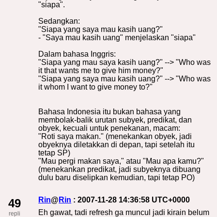
"siapa".
Sedangkan:
"Siapa yang saya mau kasih uang?"
- "Saya mau kasih uang" menjelaskan "siapa"
Dalam bahasa Inggris:
"Siapa yang mau saya kasih uang?" --> "Who was
it that wants me to give him money?"
"Siapa yang saya mau kasih uang?" --> "Who was
it whom I want to give money to?"
Bahasa Indonesia itu bukan bahasa yang
membolak-balik urutan subyek, predikat, dan
obyek, kecuali untuk penekanan, macam:
"Roti saya makan." (menekankan obyek, jadi
obyeknya diletakkan di depan, tapi setelah itu
tetap SP)
"Mau pergi makan saya," atau "Mau apa kamu?"
(menekankan predikat, jadi subyeknya dibuang
dulu baru diselipkan kemudian, tapi tetap PO)
Rin
@
Rin
: 2007-11-28 14:36:58 UTC+0000
49
Eh gawat, tadi refresh ga muncul jadi kirain belum
repli