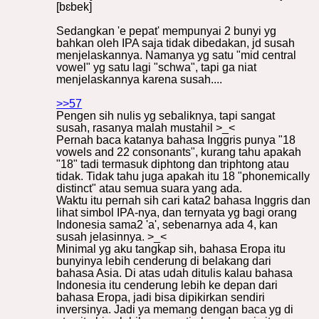
[bɛbek]
Sedangkan 'e pepat' mempunyai 2 bunyi yg
bahkan oleh IPA saja tidak dibedakan, jd susah
menjelaskannya. Namanya yg satu "mid central
vowel" yg satu lagi "schwa", tapi ga niat
menjelaskannya karena susah....
>>57
Pengen sih nulis yg sebaliknya, tapi sangat
susah, rasanya malah mustahil >_<
Pernah baca katanya bahasa Inggris punya "18
vowels and 22 consonants", kurang tahu apakah
"18" tadi termasuk diphtong dan triphtong atau
tidak. Tidak tahu juga apakah itu 18 "phonemically
distinct" atau semua suara yang ada.
Waktu itu pernah sih cari kata2 bahasa Inggris dan
lihat simbol IPA-nya, dan ternyata yg bagi orang
Indonesia sama2 'a', sebenarnya ada 4, kan
susah jelasinnya. >_<
Minimal yg aku tangkap sih, bahasa Eropa itu
bunyinya lebih cenderung di belakang dari
bahasa Asia. Di atas udah ditulis kalau bahasa
Indonesia itu cenderung lebih ke depan dari
bahasa Eropa, jadi bisa dipikirkan sendiri
inversinya. Jadi ya memang dengan baca yg di