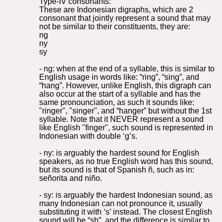
Type-IV consonants:
These are Indonesian digraphs, which are 2
consonant that jointly represent a sound that may
not be similar to their constituents, they are:
ng
ny
sy
- ng: when at the end of a syllable, this is similar to
English usage in words like: “ring”, “sing”, and
“hang”. However, unlike English, this digraph can
also occur at the start of a syllable and has the
same pronounciation, as such it sounds like:
"ringer", "singer", and “hanger” but without the 1st
syllable. Note that it NEVER represent a sound
like English "finger", such sound is represented in
Indonesian with double ‘g’s.
- ny: is arguably the hardest sound for English
speakers, as no true English word has this sound,
but its sound is that of Spanish ñ, such as in:
señorita and niño.
- sy: is arguably the hardest Indonesian sound, as
many Indonesian can not pronounce it, usually
substituting it with ‘s’ instead. The closest English
sound will be “sh”, and the difference is similar to