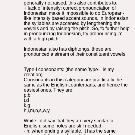
generally not raised, this also contributes to,
+ lack of intensity: correct pronounciation of
Indonesian make it impossible to do European-
like intensity based accent sounds. In Indonesian,
the syllables are accented by lengthening the
vowels and by raising the pitch. So, to further help
in pronouncing Indonesian, try pronouncing 'a'
with a high pitch.
Indonesian also has diphtongs, these are
pronounced a stream of their constituent vowels.
Type-I consonants: (the name 'type-I' is my
creation)
Consonants in this category are practically the
same as the English counterparts, and hence the
easiest ones. They are:
p,b
t,d
k,g
h,l,m,n,s,w,y
While I did say that they are very similar to
English, some notes are still needed:
- h: when ending a syllable, it has the same