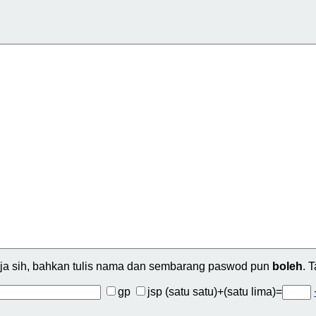
ja sih, bahkan tulis nama dan sembarang paswod pun
boleh
. 
gp
jsp
(satu satu)+(satu lima)=