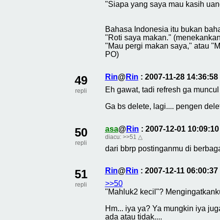
"Siapa yang saya mau kasih uang
Bahasa Indonesia itu bukan baha
"Roti saya makan." (menekankan o
"Mau pergi makan saya," atau "M
PO)
Rin
@
Rin
: 2007-11-28 14:36:5
49
Eh gawat, tadi refresh ga muncul 
repli
Ga bs delete, lagi.... pengen dele
asa
@
Rin
: 2007-12-01 10:09:1
50
diacu:
>>51
△
repli
dari bbrp postinganmu di berbag
Rin
@
Rin
: 2007-12-11 06:00:3
51
>>50
repli
"Mahluk2 kecil"? Mengingatkanku
Hm... iya ya? Ya mungkin iya jug
ada atau tidak....