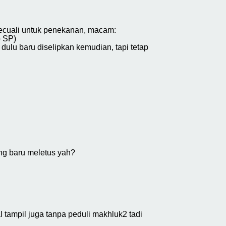
kecuali untuk penekanan, macam:
p SP)
ulu baru diselipkan kemudian, tapi tetap
ng baru meletus yah?
l tampil juga tanpa peduli makhluk2 tadi