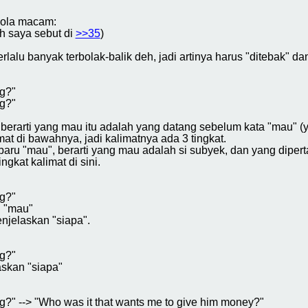
pola macam:
h saya sebut di
>>35
)
lalu banyak terbolak-balik deh, jadi artinya harus "ditebak" da
g?"
g?"
 berarti yang mau itu adalah yang datang sebelum kata "mau" (
at di bawahnya, jadi kalimatnya ada 3 tingkat.
aru "mau", berarti yang mau adalah si subyek, dan yang diper
ngkat kalimat di sini.
g?"
n "mau"
njelaskan "siapa".
g?"
skan "siapa"
?" --> "Who was it that wants me to give him money?"