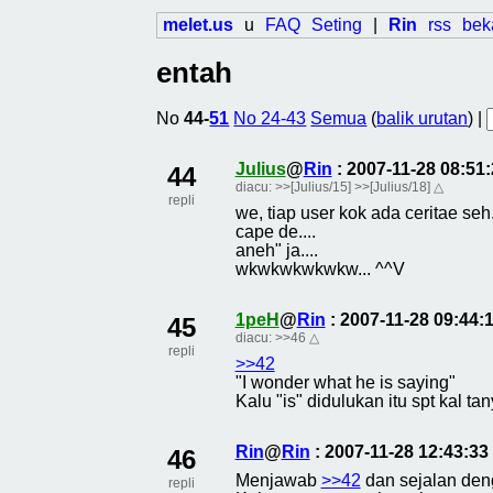
melet.us
u
FAQ
Seting
|
Rin
rss
bek
entah
No
44-
51
No 24-43
Semua
(
balik urutan
) |
Julius
@
Rin
: 2007-11-28 08:5
44
diacu:
>>[Julius/15]
>>[Julius/18]
△
repli
we, tiap user kok ada ceritae seh.
cape de....
aneh" ja....
wkwkwkwkwkw... ^^V
1peH
@
Rin
: 2007-11-28 09:44
45
diacu:
>>46
△
repli
>>42
"I wonder what he is saying"
Kalu "is" didulukan itu spt kal tan
Rin
@
Rin
: 2007-11-28 12:43:3
46
Menjawab
>>42
dan sejalan de
repli