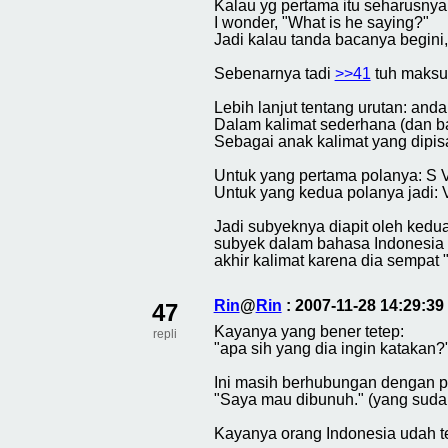
Kalau yg pertama itu seharusnya
I wonder, "What is he saying?"
Jadi kalau tanda bacanya begini
Sebenarnya tadi
>>41
tuh maksud
Lebih lanjut tentang urutan: anda
Dalam kalimat sederhana (dan bak
Sebagai anak kalimat yang dipisah
Untuk yang pertama polanya: S 
Untuk yang kedua polanya jadi: 
Jadi subyeknya diapit oleh kedu
subyek dalam bahasa Indonesia b
akhir kalimat karena dia sempat "
Rin
@
Rin
: 2007-11-28 14:29:3
47
Kayanya yang bener tetep:
repli
"apa sih yang dia ingin katakan?
Ini masih berhubungan dengan 
"Saya mau dibunuh." (yang suda
Kayanya orang Indonesia udah ter