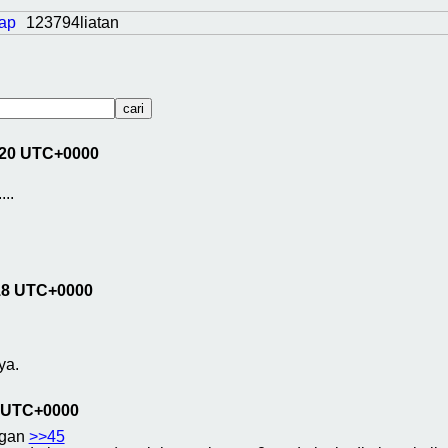
ap
123794liatan
1:20 UTC+0000
...
:18 UTC+0000
ya.
3 UTC+0000
ngan
>>45