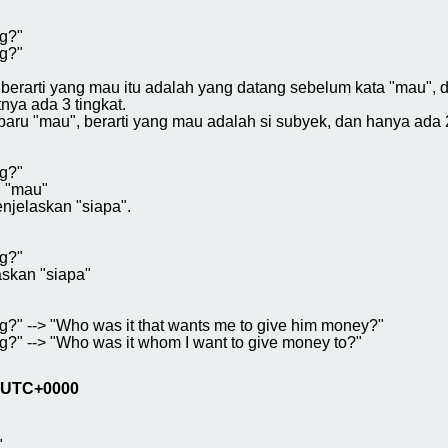
g?"
g?"
 berarti yang mau itu adalah yang datang sebelum kata "mau",
nya ada 3 tingkat.
ru "mau", berarti yang mau adalah si subyek, dan hanya ada 2 t
g?"
n "mau"
njelaskan "siapa".
g?"
skan "siapa"
?" --> "Who was it that wants me to give him money?"
?" --> "Who was it whom I want to give money to?"
4 UTC+0000
"