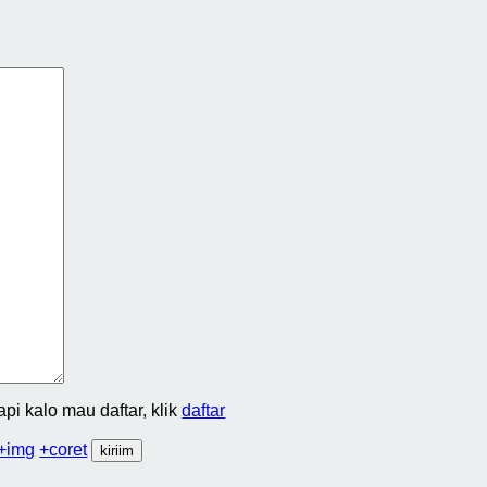
Tapi kalo mau daftar, klik
daftar
+img
+coret