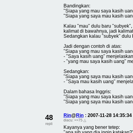
Bandingkan:
"Siapa yang mau saya kasih uan
"Siapa yang saya mau kasih uan
Kalau "mau" dulu baru "subyek",
kalimat di bawahnya, jadi kalimat
Sedangkan kalau "subyek" dulu ba
Jadi dengan contoh di atas:
"Siapa yang mau saya kasih uan
- "Saya kasih uang" menjelaska
- "yang mau saya kasih uang" me
Sedangkan:
"Siapa yang saya mau kasih uan
- "Saya mau kasih uang" menjela
Dalam bahasa Inggris:
"Siapa yang mau saya kasih uang
"Siapa yang saya mau kasih uang
Rin
@
Rin
: 2007-11-28 14:35:3
48
diacu:
>>75
△
repli
Kayanya yang bener tetep:
"apa sih yang dia ingin katakan?