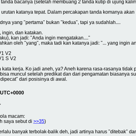
 tanda bacanya (setelah membuang 2 tanda kutip di ujung kalim
, urutan katanya tepat. Dalam percakapan tanda komanya akan
nya yang "pertama" bukan "kedua", tapi ya sudahlah....
, ingin, dan katakan.
u), kan jadi: "Anda ingin mengatakan...."
kan oleh "yang", maka tadi kan katanya jadi: "... yang ingin an
V1 V2
V1 S V2
a kata kerja. Ko jadi aneh, ya? Aneh karena rasa-rasanya tidak
isa muncul setelah predikat dan dari pengamatan biasanya su
dipecat" dari posisinya di awal.
9 UTC+0000
"
pola macam:
h saya sebut di
>>35
)
lalu banyak terbolak-balik deh, jadi artinya harus "ditebak" da