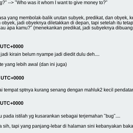
?" --> "Who was it whom I want to give money to?"
sa yang membolak-balik urutan subyek, predikat, dan obyek, 
byek, jadi obyeknya diletakkan di depan, tapi setelah itu teta
au apa kamu?" (menekankan predikat, jadi subyeknya dibuang d
8 UTC+0000
jadi kirain belum nyampe jadi diedit dulu deh....
te yang lebih awal (dan ini juga)
0 UTC+0000
ai tempat sptnya kurang senang dengan mahluk2 kecil pendata
7 UTC+0000
 pada istilah yg kusarankan sebagai terjemahan "bug"....
a sih, tapi yang panjang-lebar di halaman sini kebanyakan baka