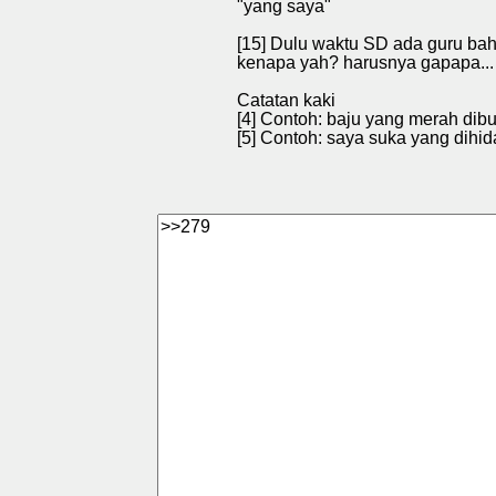
"yang saya"
[15] Dulu waktu SD ada guru bah
kenapa yah? harusnya gapapa...
Catatan kaki
[4] Contoh: baju yang merah dib
[5] Contoh: saya suka yang dihid