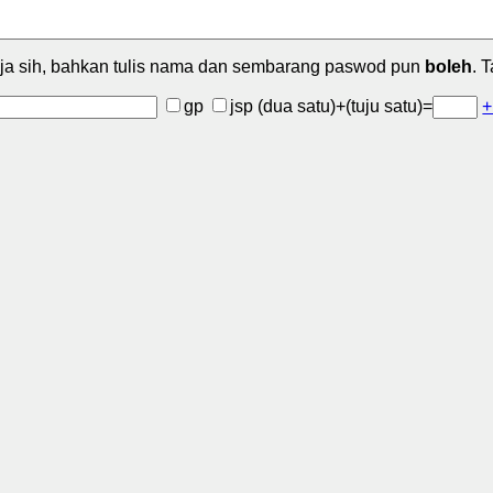
ja sih, bahkan tulis nama dan sembarang paswod pun
boleh
. 
gp
jsp
(dua satu)+(tuju satu)=
+