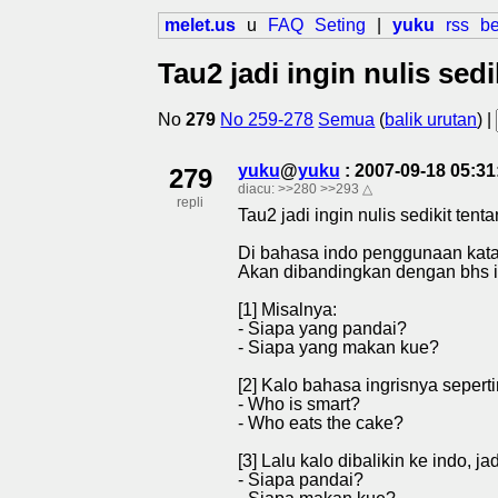
melet.us
u
FAQ
Seting
|
yuku
rss
b
Tau2 jadi ingin nulis sed
No
279
No 259-278
Semua
(
balik urutan
) |
yuku
@
yuku
: 2007-09-18 05:3
279
diacu:
>>280
>>293
△
repli
Tau2 jadi ingin nulis sedikit ten
Di bahasa indo penggunaan kat
Akan dibandingkan dengan bhs ing
[1] Misalnya:
- Siapa yang pandai?
- Siapa yang makan kue?
[2] Kalo bahasa ingrisnya seperti
- Who is smart?
- Who eats the cake?
[3] Lalu kalo dibalikin ke indo, jad
- Siapa pandai?