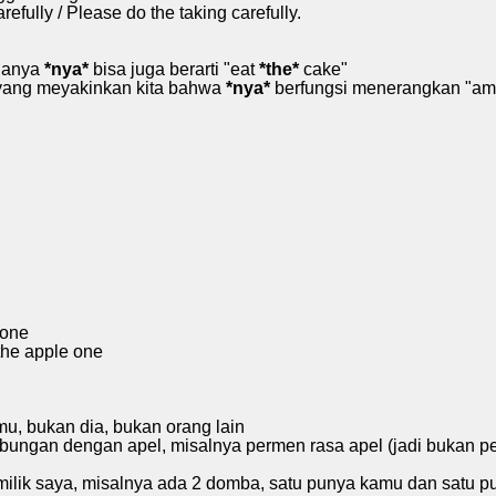
refully / Please do the taking carefully.
adanya
*nya*
bisa juga berarti "eat
*the*
cake"
 yang meyakinkan kita bahwa
*nya*
berfungsi menerangkan "ambi
l
 one
 the apple one
mu, bukan dia, bukan orang lain
bungan dengan apel, misalnya permen rasa apel (jadi bukan pe
u milik saya, misalnya ada 2 domba, satu punya kamu dan satu 