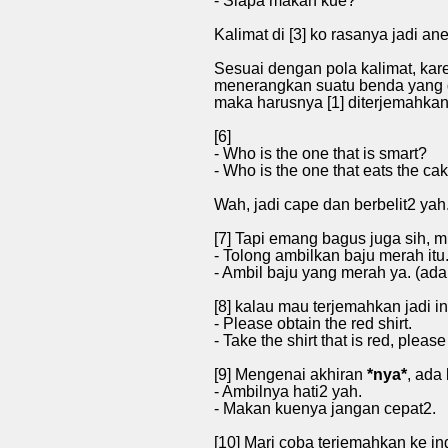
- Siapa makan kue?
Kalimat di [3] ko rasanya jadi an
Sesuai dengan pola kalimat, ka
menerangkan suatu benda yang di
maka harusnya [1] diterjemahkan
[6]
- Who is the one that is smart?
- Who is the one that eats the ca
Wah, jadi cape dan berbelit2 yah
[7] Tapi emang bagus juga sih, mi
- Tolong ambilkan baju merah itu
- Ambil baju yang merah ya. (ada
[8] kalau mau terjemahkan jadi ing
- Please obtain the red shirt.
- Take the shirt that is red, pleas
[9] Mengenai akhiran
*nya*
, ada
- Ambilnya hati2 yah.
- Makan kuenya jangan cepat2.
[10] Mari coba terjemahkan ke ing