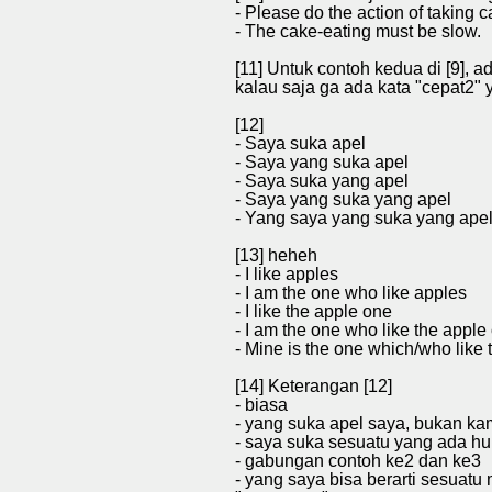
- Please do the action of taking ca
- The cake-eating must be slow.
[11] Untuk contoh kedua di [9], 
kalau saja ga ada kata "cepat2"
[12]
- Saya suka apel
- Saya yang suka apel
- Saya suka yang apel
- Saya yang suka yang apel
- Yang saya yang suka yang ape
[13] heheh
- I like apples
- I am the one who like apples
- I like the apple one
- I am the one who like the apple
- Mine is the one which/who like
[14] Keterangan [12]
- biasa
- yang suka apel saya, bukan ka
- saya suka sesuatu yang ada hu
- gabungan contoh ke2 dan ke3
- yang saya bisa berarti sesuat