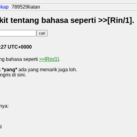
ekap
789529liatan
ikit tentang bahasa seperti >>[Rin/1].
1:27 UTC+0000
tang bahasa seperti
>>[Rin/1]
.
a
*yang*
ada yang menarik juga loh.
ris di sini.
nya:
i