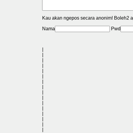
Kau akan ngepos secara anonim! Boleh2 a
Nama
Pwd
|
|
|
|
|
|
|
|
|
|
|
|
|
|
|
|