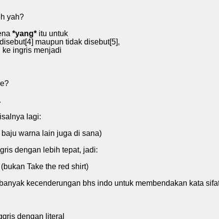
eh yah?
rena
*yang*
itu untuk
sebut[4] maupun tidak disebut[5],
 ke ingris menjadi
ke?
.
salnya lagi:
.
 baju warna lain juga di sana)
ris dengan lebih tepat, jadi:
e (bukan Take the red shirt)
 banyak kecenderungan bhs indo untuk membendakan kata sifat,
gris dengan literal