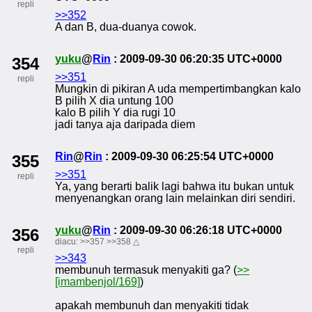
repli
>>352
A dan B, dua-duanya cowok.
yuku
@
Rin
: 2009-09-30 06:20:35 UTC+0000
354
>>351
repli
Mungkin di pikiran A uda mempertimbangkan kalo
B pilih X dia untung 100
kalo B pilih Y dia rugi 10
jadi tanya aja daripada diem
Rin
@
Rin
: 2009-09-30 06:25:54 UTC+0000
355
>>351
repli
Ya, yang berarti balik lagi bahwa itu bukan untuk
menyenangkan orang lain melainkan diri sendiri.
yuku
@
Rin
: 2009-09-30 06:26:18 UTC+0000
356
diacu:
>>357
>>358
△
repli
>>343
membunuh termasuk menyakiti ga? (
>>
[imambenjol/169]
)
apakah membunuh dan menyakiti tidak