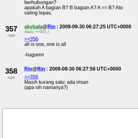
berhubungan?
apakah A bagian B? B bagian A? A == B? Ato
saling lepas.
skybala
@
Rin
: 2009-09-30 06:27:25 UTC+0000
357
diacu:
>>362
△
repli
>>356
all is one, one is all
-hagaren
Rin
@
Rin
: 2009-09-30 06:27:56 UTC+0000
358
>>356
repli
Masih kurang satu: ada irisan
(apa sih namanya?)