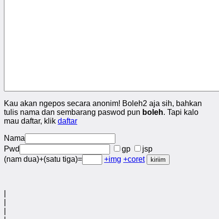
Kau akan ngepos secara anonim! Boleh2 aja sih, bahkan
tulis nama dan sembarang paswod pun
boleh
. Tapi kalo
mau daftar, klik
daftar
Nama
Pwd
gp
jsp
(nam dua)+(satu tiga)=
+img
+coret
|
|
|