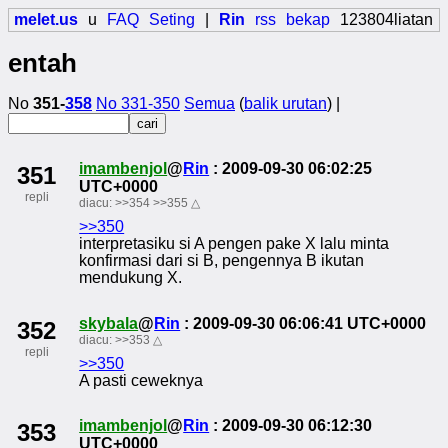
melet.us
u
FAQ
Seting
|
Rin
rss
bekap
123804liatan
entah
No
351-
358
No 331-350
Semua
(
balik urutan
) |
imambenjol
@
Rin
: 2009-09-30 06:02:25
351
UTC+0000
repli
diacu:
>>354
>>355
△
>>350
interpretasiku si A pengen pake X lalu minta
konfirmasi dari si B, pengennya B ikutan
mendukung X.
skybala
@
Rin
: 2009-09-30 06:06:41 UTC+0000
352
diacu:
>>353
△
repli
>>350
A pasti ceweknya
imambenjol
@
Rin
: 2009-09-30 06:12:30
353
UTC+0000