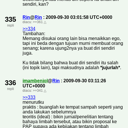
sendiri, kan?
Rin
@
Rin
: 2009-09-30 03:01:58 UTC+0000
335
diacu:
>>361
△
repli
>>334
Tambahan:
Memang disukai orang lain bisa menaikkan ego,
tapi ini beda dengan tujuan murni membuat orang
senang; karena ujung2nya ya buat diri sendiri
juga.
Ku tidak bilang bahwa buat diri sendiri itu salah
(ini topik lain), tapi maksudnya adalah
*jujurlah*
.
imambenjol
@
Rin
: 2009-09-30 03:11:26
336
UTC+0000
repli
diacu:
>>341
△
>>333
menurutku
praktis : buanglah ke tempat sampah seperti yang
anda lakukan sebelumnya
teoritis (ideal) : bikin jurnal/penelitian tentang
bahaya limbah tersebut, atau bikin proposal ke
PAP supaya ada kebijakan tentang limbah