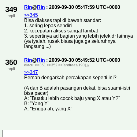
Rin
@
Rin
: 2009-09-30 05:47:59 UTC+0000
349
>>345
repli
Bisa diakses tapi di bawah standar:
1. sering lepas sendiri
2. kecepatan akses sangat lambat
3. sepertinya ad bagian yang lebih jelek dr lainnya
(ya iyalah, rusak biasa juga ga seluruhnya
langsung....)
Rin
@
Rin
: 2009-09-30 05:49:52 UTC+0000
350
diacu:
>>351
>>352
>>[andreas/190]
△
repli
>>347
Pernah dengarkah percakapan seperti ini?
(A dan B adalah pasangan dekat, bisa suami-istri
bisa pacar)
A: "Buatku lebih cocok baju yang X atau Y?"
B: "Yang Y"
A: "Engga ah, yang X"