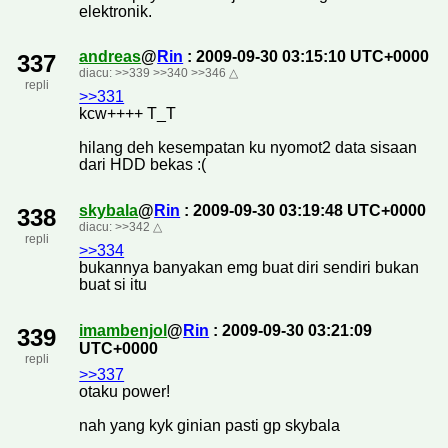
elektronik.
andreas
@
Rin
: 2009-09-30 03:15:10 UTC+0000
337
diacu:
>>339
>>340
>>346
△
repli
>>331
kcw++++ T_T
hilang deh kesempatan ku nyomot2 data sisaan
dari HDD bekas :(
skybala
@
Rin
: 2009-09-30 03:19:48 UTC+0000
338
diacu:
>>342
△
repli
>>334
bukannya banyakan emg buat diri sendiri bukan
buat si itu
imambenjol
@
Rin
: 2009-09-30 03:21:09
339
UTC+0000
repli
>>337
otaku power!
nah yang kyk ginian pasti gp skybala