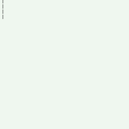
|
|
|
|