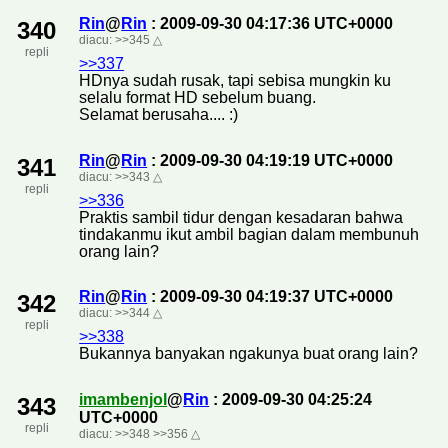
Rin
@
Rin
: 2009-09-30 04:17:36 UTC+0000
340
diacu:
>>345
△
repli
>>337
HDnya sudah rusak, tapi sebisa mungkin ku
selalu format HD sebelum buang.
Selamat berusaha.... :)
Rin
@
Rin
: 2009-09-30 04:19:19 UTC+0000
341
diacu:
>>343
△
repli
>>336
Praktis sambil tidur dengan kesadaran bahwa
tindakanmu ikut ambil bagian dalam membunuh
orang lain?
Rin
@
Rin
: 2009-09-30 04:19:37 UTC+0000
342
diacu:
>>344
△
repli
>>338
Bukannya banyakan ngakunya buat orang lain?
imambenjol
@
Rin
: 2009-09-30 04:25:24
343
UTC+0000
repli
diacu:
>>348
>>356
△