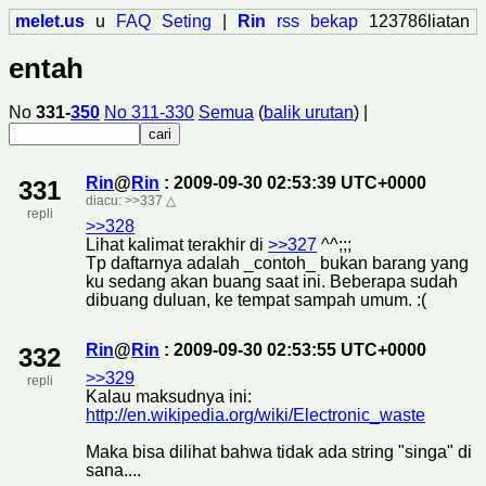
melet.us
u
FAQ
Seting
|
Rin
rss
bekap
123786liatan
entah
No
331-
350
No 311-330
Semua
(
balik urutan
) |
Rin
@
Rin
: 2009-09-30 02:53:39 UTC+0000
331
diacu:
>>337
△
repli
>>328
Lihat kalimat terakhir di
>>327
^^;;;
Tp daftarnya adalah _contoh_ bukan barang yang
ku sedang akan buang saat ini. Beberapa sudah
dibuang duluan, ke tempat sampah umum. :(
Rin
@
Rin
: 2009-09-30 02:53:55 UTC+0000
332
>>329
repli
Kalau maksudnya ini:
http://en.wikipedia.org/wiki/Electronic_waste
Maka bisa dilihat bahwa tidak ada string "singa" di
sana....