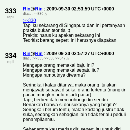
Rin
@
Rin
: 2009-09-30 02:53:59 UTC+0000
333
diacu:
>>336
△
repli
>>330
Tapi ku sekarang di Singapura dan ini pertanyaan
praktis bukan teoritis. :(
Praktis: harus ku apakan sekarang ini
Teoritis: barang seperti ini harusnya diapakan
Rin
@
Rin
: 2009-09-30 02:57:27 UTC+0000
334
diacu:
>>335
>>338
>>347
△
repli
Mengapa orang memakai baju ini?
Mengapa orang memakai sepatu itu?
Mengapa rambutnya diwarna?
Seringkali kalau ditanya, maka orang itu akan
menjawab supaya disukai orang tertentu (mungkin
pacar, mungkin belum jadi pacar).
Tapi, berhentilah membohongi diri sendiri.
Benarkah bahwa si doi sukanya yang begitu?
Seringkali belum tentu, malah kadang justru tidak
suka, sedangkan sebagian lain tidak terlalu peduli
penampilanmu.
Sebenarnya kau merias diri seperti itu untuk diri