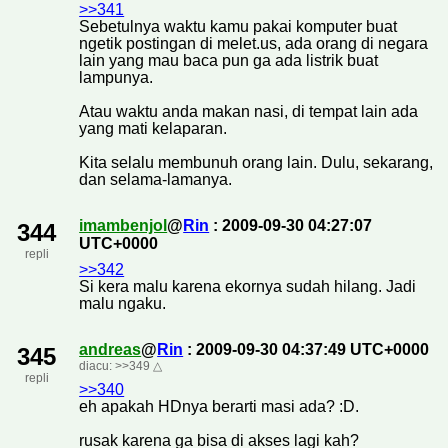
>>341
Sebetulnya waktu kamu pakai komputer buat
ngetik postingan di melet.us, ada orang di negara
lain yang mau baca pun ga ada listrik buat
lampunya.
Atau waktu anda makan nasi, di tempat lain ada
yang mati kelaparan.
Kita selalu membunuh orang lain. Dulu, sekarang,
dan selama-lamanya.
imambenjol
@
Rin
: 2009-09-30 04:27:07
344
UTC+0000
repli
>>342
Si kera malu karena ekornya sudah hilang. Jadi
malu ngaku.
andreas
@
Rin
: 2009-09-30 04:37:49 UTC+0000
345
diacu:
>>349
△
repli
>>340
eh apakah HDnya berarti masi ada? :D.
rusak karena ga bisa di akses lagi kah?