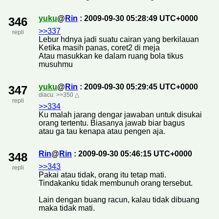
yuku
@
Rin
: 2009-09-30 05:28:49 UTC+0000
346
>>337
repli
Lebur hdnya jadi suatu cairan yang berkilauan
Ketika masih panas, coret2 di meja
Atau masukkan ke dalam ruang bola tikus
musuhmu
yuku
@
Rin
: 2009-09-30 05:29:45 UTC+0000
347
diacu:
>>350
△
repli
>>334
Ku malah jarang dengar jawaban untuk disukai
orang tertentu. Biasanya jawab biar bagus
atau ga tau kenapa atau pengen aja.
Rin
@
Rin
: 2009-09-30 05:46:15 UTC+0000
348
>>343
repli
Pakai atau tidak, orang itu tetap mati.
Tindakanku tidak membunuh orang tersebut.
Lain dengan buang racun, kalau tidak dibuang
maka tidak mati.