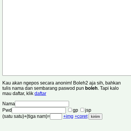
Kau akan ngepos secara anonim! Boleh2 aja sih, bahkan
tulis nama dan sembarang paswod pun
boleh
. Tapi kalo
mau daftar, klik
daftar
Nama
Pwd
gp
jsp
(satu satu)+(tiga nam)=
+img
+coret