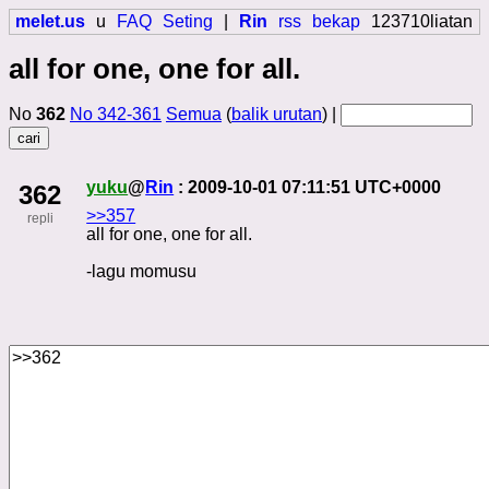
melet.us
u
FAQ
Seting
|
Rin
rss
bekap
123710liatan
all for one, one for all.
No
362
No 342-361
Semua
(
balik urutan
) |
yuku
@
Rin
: 2009-10-01 07:11:51 UTC+0000
362
>>357
repli
all for one, one for all.
-lagu momusu