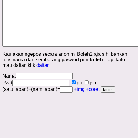
Kau akan ngepos secara anonim! Boleh2 aja sih, bahkan
tulis nama dan sembarang paswod pun
boleh
. Tapi kalo
mau daftar, klik
daftar
Nama
Pwd
gp
jsp
(satu lapan)+(nam lapan)=
+img
+coret
|
|
|
|
|