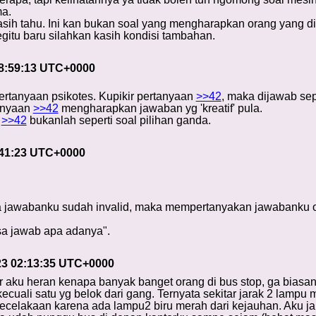
ma.
kasih tahu. Ini kan bukan soal yang mengharapkan orang yang di
gitu baru silahkan kasih kondisi tambahan.
08:59:13 UTC+0000
ertanyaan psikotes. Kupikir pertanyaan
>>42
, maka dijawab sep
tanyaan
>>42
mengharapkan jawaban yg 'kreatif' pula.
a
>>42
bukanlah seperti soal pilihan ganda.
:41:23 UTC+0000
jawabanku sudah invalid, maka mempertanyakan jawabanku oto
a jawab apa adanya".
23 02:13:35 UTC+0000
or aku heran kenapa banyak banget orang di bus stop, ga biasa
ecuali satu yg belok dari gang. Ternyata sekitar jarak 2 lampu 
celakaan karena ada lampu2 biru merah dari kejauhan. Aku jala