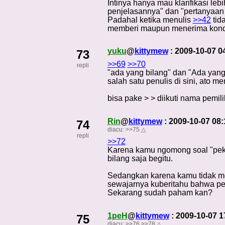
Intinya hanya mau klarifikasi leb
penjelasannya" dan "pertanyaan
Padahal ketika menulis
>>42
tid
memberi maupun menerima kondi
yuku
@
kittymew
: 2009-10-07 
73
>>69
>>70
repli
"ada yang bilang" dan "Ada yan
salah satu penulis di sini, ato me
bisa pake > > diikuti nama pemili
Rin
@
kittymew
: 2009-10-07 08
74
diacu:
>>75
△
repli
>>72
Karena kamu ngomong soal "peke
bilang saja begitu.
Sedangkan karena kamu tidak m
sewajarnya kuberitahu bahwa per
Sekarang sudah paham kan?
1peH
@
kittymew
: 2009-10-07 
75
diacu:
>>76
>>78
△