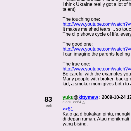
I think Ukraine really got a lot o
talent).
The touching one:
http://www.youtube.com/watch
It makes me shed tears ... so tou
The clip shows cycle of life, every 
The good one:
http://www.youtube.com/watch
I can imagine the parents feeling 
The true one:
http://www.youtube.com/watch?
Be careful with the examples you g
Many people with broken backgrou
kid, a smoker mom gives birth to
yuku
@
kittymew
: 2009-10-24 
83
diacu:
>>84
△
repli
>>81
Kalo ga dibukakan pintu, mungk
di depan rumah. Atau menikmati 
yang bising.