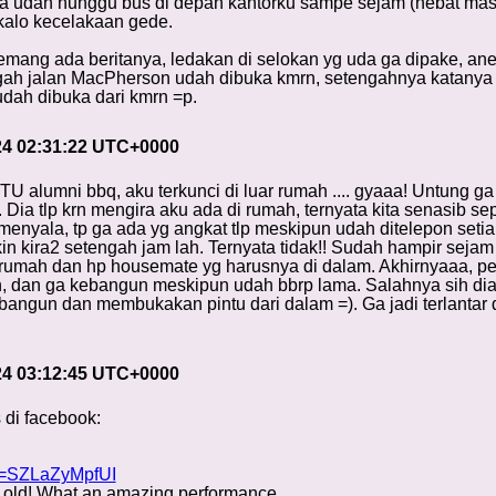
ya udah nunggu bus di depan kantorku sampe sejam (hebat masih
 kalo kecelakaan gede.
emang ada beritanya, ledakan di selokan yg uda ga dipake, an
gah jalan MacPherson udah dibuka kmrn, setengahnya katanya m
udah dibuka dari kmrn =p.
24 02:31:22 UTC+0000
 alumni bbq, aku terkunci di luar rumah .... gyaaa! Untung ga
 Dia tlp krn mengira aku ada di rumah, ternyata kita senasib se
enyala, tp ga ada yg angkat tlp meskipun udah ditelepon setia
 kira2 setengah jam lah. Ternyata tidak!! Sudah hampir sejam 
rumah dan hp housemate yg harusnya di dalam. Akhirnyaaa, pena
n, dan ga kebangun meskipun udah bbrp lama. Salahnya sih dia k
 bangun dan membukakan pintu dari dalam =). Ga jadi terlantar
24 03:12:45 UTC+0000
di facebook:
v=SZLaZyMpfUI
rs old! What an amazing performance.