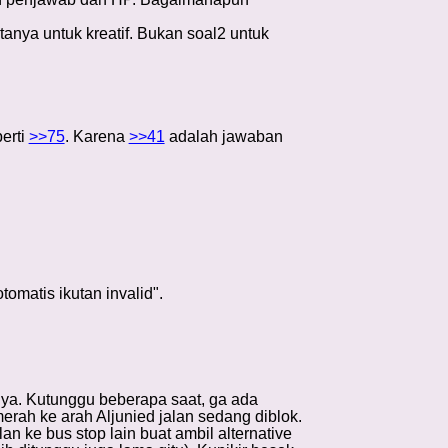
tanya untuk kreatif. Bukan soal2 untuk
erti
>>75
. Karena
>>41
adalah jawaban
matis ikutan invalid".
nya. Kutunggu beberapa saat, ga ada
merah ke arah Aljunied jalan sedang diblok.
n ke bus stop lain buat ambil alternative