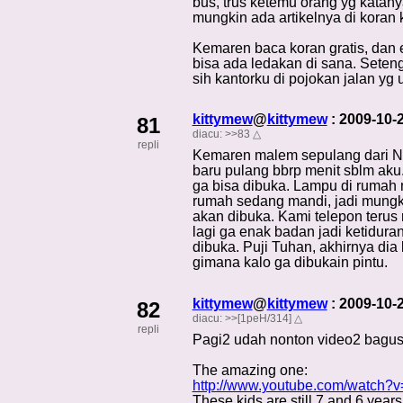
bus, trus ketemu orang yg katan
mungkin ada artikelnya di koran
Kemaren baca koran gratis, dan 
bisa ada ledakan di sana. Seten
sih kantorku di pojokan jalan yg 
kittymew
@
kittymew
: 2009-10-
81
diacu:
>>83
△
repli
Kemaren malem sepulang dari NTU
baru pulang bbrp menit sblm aku.
ga bisa dibuka. Lampu di rumah m
rumah sedang mandi, jadi mungkin
akan dibuka. Kami telepon terus 
lagi ga enak badan jadi ketidura
dibuka. Puji Tuhan, akhirnya dia
gimana kalo ga dibukain pintu.
kittymew
@
kittymew
: 2009-10-
82
diacu:
>>[1peH/314]
△
repli
Pagi2 udah nonton video2 bagus 
The amazing one:
http://www.youtube.com/watch?
These kids are still 7 and 6 yea