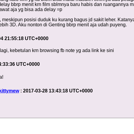
elay bbrp menit krn film sblmnya baru habis dan ruangannya mas
awat aja yg bisa ada delay =p
, meskipun posisi duduk ku kurang bagus jd sakit leher. Katany
ebih 3D. Aku nonton di Genting bbrp menit aja udah puyeng.
04 21:55:18 UTC+0000
gi, kebetulan krn browsing fb note yg ada link ke sini
14:33:36 UTC+0000
a!
kittymew
: 2017-03-28 13:43:18 UTC+0000