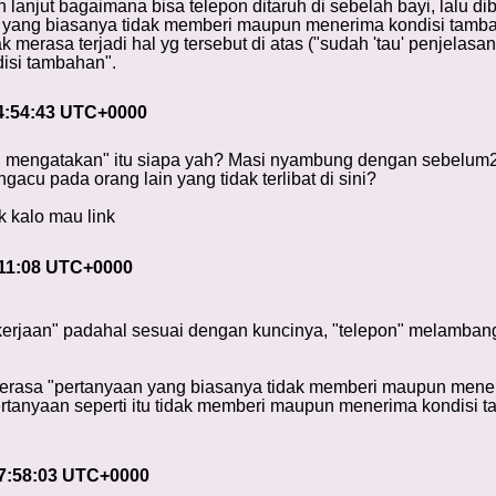
ih lanjut bagaimana bisa telepon ditaruh di sebelah bayi, lalu di
 yang biasanya tidak memberi maupun menerima kondisi tamba
ak merasa terjadi hal yg tersebut di atas ("sudah 'tau' penjelas
si tambahan".
04:54:43 UTC+0000
g mengatakan" itu siapa yah? Masi nyambung dengan sebelum
ngacu pada orang lain yang tidak terlibat di sini?
k kalo mau link
:11:08 UTC+0000
rjaan" padahal sesuai dengan kuncinya, "telepon" melambang
erasa "pertanyaan yang biasanya tidak memberi maupun mene
tanyaan seperti itu tidak memberi maupun menerima kondisi ta
17:58:03 UTC+0000