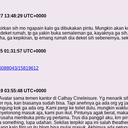
27 13:48:29 UTC+0000
ikirkan sih mo ngapain kalo ga dibukakan pintu. Mungkin akan
deket rumah, tp ga yakin buka semaleman ga, kayaknya ga sih. 
Haha, ga kepikiran, tp emang rumah dia deket sih sebenernya, sek
15 01:31:57 UTC+0000
h/6088043/15819612
19 03:55:48 UTC+0000
Avatar sama temen kantor di Cathay Cineleisure. Yg menarik sih
 nya, kan biasanya sudah bisa. Tapi anehnya ga ada org yg jaga
ngung kok ga ada org. Kami pergi ke toilet dulu, mungkin wakt
nyelonong masuk aja, kami pun ikut. Pintunya agak berat, maka k
rusaha membuka pintu yg pertama. Trus dia panggil aku, krn pint
something, lupa udahan. Sekilas terpikir apa ini salah theather
lang kalo film yg itu blom bisa mulai masuk. Akhirnya ada petug