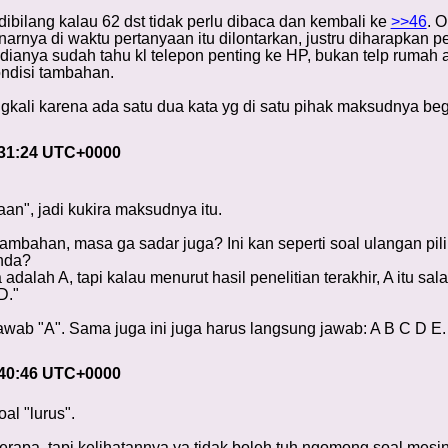
ibilang kalau 62 dst tidak perlu dibaca dan kembali ke
>>46
. 
arnya di waktu pertanyaan itu dilontarkan, justru diharapkan 
ianya sudah tahu kl telepon penting ke HP, bukan telp rumah ata
ndisi tambahan.
gkali karena ada satu dua kata yg di satu pihak maksudnya begini
:31:24 UTC+0000
aan", jadi kukira maksudnya itu.
ambahan, masa ga sadar juga? Ini kan seperti soal ulangan p
anda?
alah A, tapi kalau menurut hasil penelitian terakhir, A itu sala
D."
wab "A". Sama juga ini juga harus langsung jawab: A B C D E.
:40:46 UTC+0000
al "lurus".
berapa, tapi kelihatannya ya tidak boleh tuh ngomong soal m