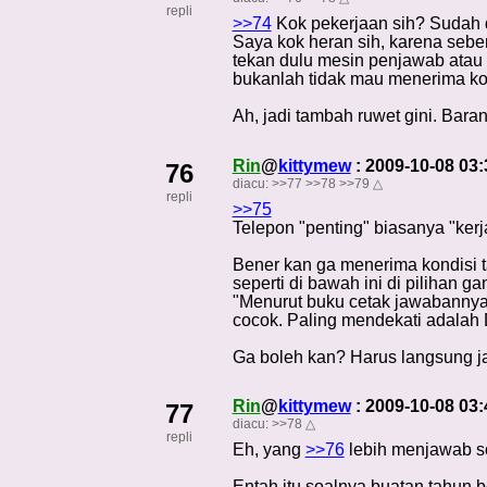
repli
>>74
Kok pekerjaan sih? Sudah d
Saya kok heran sih, karena seben
tekan dulu mesin penjawab atau d
bukanlah tidak mau menerima ko
Ah, jadi tambah ruwet gini. Baran
Rin
@
kittymew
: 2009-10-08 03
76
diacu:
>>77
>>78
>>79
△
repli
>>75
Telepon "penting" biasanya "kerj
Bener kan ga menerima kondisi t
seperti di bawah ini di pilihan g
"Menurut buku cetak jawabannya ad
cocok. Paling mendekati adalah 
Ga boleh kan? Harus langsung ja
Rin
@
kittymew
: 2009-10-08 03
77
diacu:
>>78
△
repli
Eh, yang
>>76
lebih menjawab so
Entah itu soalnya buatan tahun 