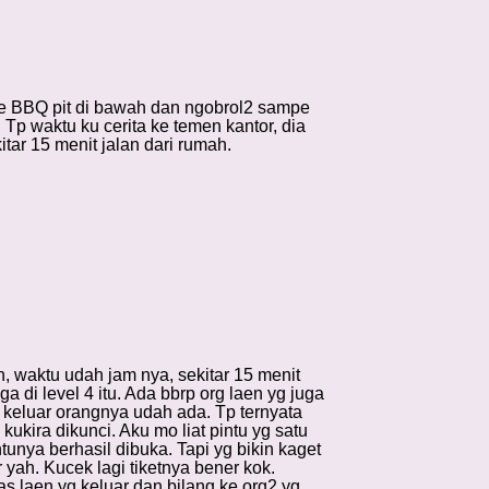
 ke BBQ pit di bawah dan ngobrol2 sampe
Tp waktu ku cerita ke temen kantor, dia
itar 15 menit jalan dari rumah.
, waktu udah jam nya, sekitar 15 menit
 di level 4 itu. Ada bbrp org laen yg juga
u keluar orangnya udah ada. Tp ternyata
ukira dikunci. Aku mo liat pintu yg satu
unya berhasil dibuka. Tapi yg bikin kaget
 yah. Kucek lagi tiketnya bener kok.
as laen yg keluar dan bilang ke org2 yg