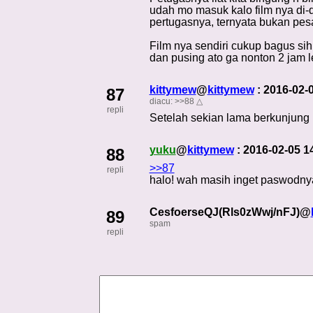
udah mo masuk kalo film nya di-d
pertugasnya, ternyata bukan pes
Film nya sendiri cukup bagus sih
dan pusing ato ga nonton 2 jam l
kittymew
@
kittymew
: 2016-02-
87
diacu:
>>88
△
repli
Setelah sekian lama berkunjung la
yuku
@
kittymew
: 2016-02-05 
88
>>87
repli
halo! wah masih inget paswodny
CesfoerseQJ(Rls0zWwj/nFJ)@
89
spam
repli