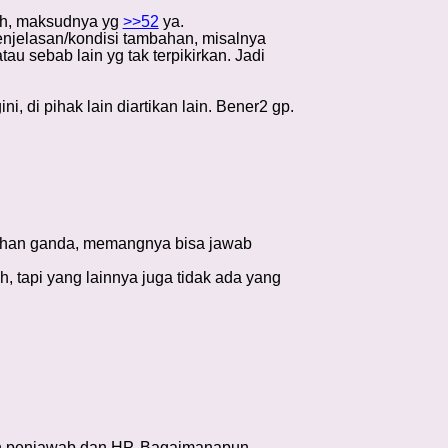
Oh, maksudnya yg
>>52
ya.
penjelasan/kondisi tambahan, misalnya
u sebab lain yg tak terpikirkan. Jadi
, di pihak lain diartikan lain. Bener2 gp.
ilihan ganda, memangnya bisa jawab
h, tapi yang lainnya juga tidak ada yang
esin penjawab dan HP. Bagaimanapun