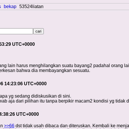
s
bekap
53524liatan
:53:29 UTC+0000
g lain harus menghilangkan suatu bayang2 padahal orang la
erkesan bahwa dia membayangkan sesuatu.
06 14:23:06 UTC+0000
apa yg sedang didiskusikan di sini.
 aja dari pilihan itu tanpa berpikir macam2 kondisi yg tidak d
04:38:26 UTC+0000
an
>>66
dst tidak usah dibaca dan diteruskan. Kembali ke men