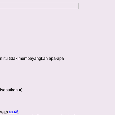
in itu tidak membayangkan apa-apa
isebutkan =)
jawab
>>46
.