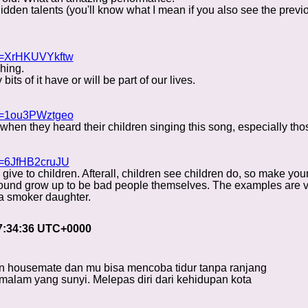
f hidden talents (you'll know what I mean if you also see the prev
?v=XrHKUVYkftw
ching.
bits of it have or will be part of our lives.
?v=1ou3PWztgeo
when they heard their children singing this song, especially those
v=6JfHB2cruJU
ive to children. Afterall, children see children do, so make your
nd grow up to be bad people themselves. The examples are very 
 a smoker daughter.
17:34:36 UTC+0000
in housemate dan mu bisa mencoba tidur tanpa ranjang
malam yang sunyi. Melepas diri dari kehidupan kota