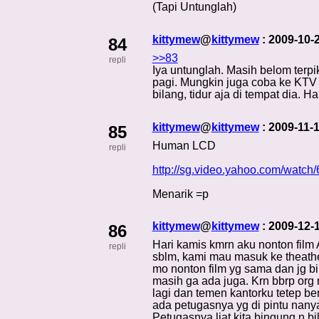
(Tapi Untunglah)
kittymew
@
kittymew
: 2009-10-
84
>>83
repli
Iya untunglah. Masih belom terp
pagi. Mungkin juga coba ke KTV 
bilang, tidur aja di tempat dia. 
kittymew
@
kittymew
: 2009-11-
85
Human LCD
repli
http://sg.video.yahoo.com/watc
Menarik =p
kittymew
@
kittymew
: 2009-12-
86
Hari kamis kmrn aku nonton film 
repli
sblm, kami mau masuk ke theather
mo nonton film yg sama dan jg bi
masih ga ada juga. Krn bbrp org 
lagi dan temen kantorku tetep be
ada petugasnya yg di pintu nanya 
Petugasnya liat kita bingung n bi