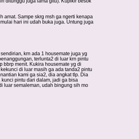
 ditunggu juga lama gitu). Kupikir besok
eh amat. Sampe skrg msh ga ngerti kenapa
ulai hari ini udah buka juga. Untung juga
 sendirian, krn ada 1 housemate juga yg
penanggungan, terlunta2 di luar krn pintu
p bbrp menit. Kukira housemate yg di
kekunci di luar masih ga ada tanda2 pintu
ntian kami ga sia2, dia angkat tlp. Dia
unci pintu dari dalam, jadi ga bisa
 di luar semaleman, udah bingung sih mo