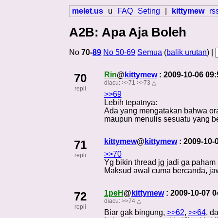
melet.us
u
FAQ
Seting
|
kittymew
rs
A2B: Apa Aja Boleh
No
70-
89
No 50-69
Semua
(
balik urutan
) |
Rin
@
kittymew
: 2009-10-06 09
70
diacu:
>>71
>>73
△
repli
>>69
Lebih tepatnya:
Ada yang mengatakan bahwa oran
maupun menulis sesuatu yang b
kittymew
@
kittymew
: 2009-10-
71
>>70
repli
Yg bikin thread jg jadi ga paham 
Maksud awal cuma bercanda, jawab
1peH
@
kittymew
: 2009-10-07 
72
diacu:
>>74
△
repli
Biar gak bingung,
>>62
,
>>64
, d