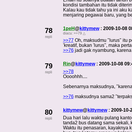
kondisi tambahan itu tidak diteri
Kalau kau tidak tahu ya ini aku 
menjaring pegawai baru, yang be
1peH
@
kittymew
: 2009-10-08 
78
diacu:
>>79
△
repli
>>77
Oh, maksudmu "lurus" itu p
'kreatif, bukan 'lurus'', maka per
>>76
jadi gak nyambung, karen
Rin
@
kittymew
: 2009-10-08 09
79
>>78
repli
Oooohhh....
Sebenarnya maksudnya, "karena 
>>76
maksudnya sama2 "terpaks
kittymew
@
kittymew
: 2009-10-
80
Dua hari lalu waktu pulang kant
repli
tanda2 bus datang sama sekali, k
Waktu itu penasaran, kayaknya ke