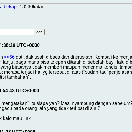
s
bekap
53530liatan
04:38:26 UTC+0000
an
>>66
dst tidak usah dibaca dan diteruskan. Kembali ke men
ih lanjut bagaimana bisa telepon ditaruh di sebelah bayi, lalu di
 yang biasanya tidak memberi maupun menerima kondisi tamba
ak merasa terjadi hal yg tersebut di atas ("sudah 'tau' penjelas
si tambahan".
04:54:43 UTC+0000
g mengatakan" itu siapa yah? Masi nyambung dengan sebelum
ngacu pada orang lain yang tidak terlibat di sini?
k kalo mau link
:11:08 UTC+0000