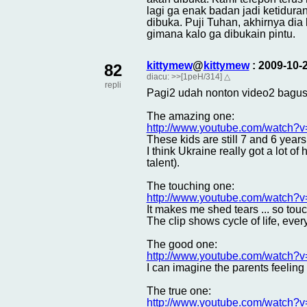
lagi ga enak badan jadi ketidura
dibuka. Puji Tuhan, akhirnya dia
gimana kalo ga dibukain pintu.
kittymew
@
kittymew
: 2009-10-
82
diacu:
>>[1peH/314]
△
repli
Pagi2 udah nonton video2 bagus 
The amazing one:
http://www.youtube.com/watch?
These kids are still 7 and 6 yea
I think Ukraine really got a lot o
talent).
The touching one:
http://www.youtube.com/watch
It makes me shed tears ... so tou
The clip shows cycle of life, every 
The good one:
http://www.youtube.com/watch
I can imagine the parents feeling 
The true one:
http://www.youtube.com/watch?