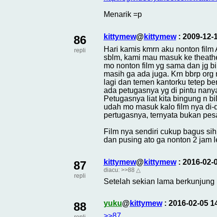
Menarik =p
kittymew
@
kittymew
: 2009-12-
86
Hari kamis kmrn aku nonton film 
repli
sblm, kami mau masuk ke theather
mo nonton film yg sama dan jg bi
masih ga ada juga. Krn bbrp org 
lagi dan temen kantorku tetep be
ada petugasnya yg di pintu nanya 
Petugasnya liat kita bingung n bi
udah mo masuk kalo film nya di-d
pertugasnya, ternyata bukan pes
Film nya sendiri cukup bagus sih
dan pusing ato ga nonton 2 jam l
kittymew
@
kittymew
: 2016-02-
87
diacu:
>>88
△
repli
Setelah sekian lama berkunjung la
yuku
@
kittymew
: 2016-02-05 
88
>>87