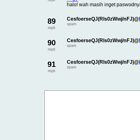
repli
halo! wah masih inget paswodny
CesfoerseQJ(Rls0zWwj/nFJ)@
89
spam
repli
CesfoerseQJ(Rls0zWwj/nFJ)@
90
spam
repli
CesfoerseQJ(Rls0zWwj/nFJ)@
91
spam
repli