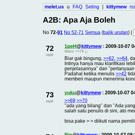
melet.us
u
FAQ
Seting
|
kittymew
rs
A2B: Apa Aja Boleh
No
72-
91
No 52-71
Semua
(
balik urutan
) |
1peH
@
kittymew
: 2009-10-07 
72
diacu:
>>74
△
repli
Biar gak bingung,
>>62
,
>>64
, d
Intinya hanya mau klarifikasi leb
penjelasannya" dan "pertanyaan
Padahal ketika menulis
>>42
tid
memberi maupun menerima kondi
yuku
@
kittymew
: 2009-10-07 
73
>>69
>>70
repli
"ada yang bilang" dan "Ada yan
salah satu penulis di sini, ato me
bisa pake > > diikuti nama pemili
Rin
@
kittymew
: 2009-10-07 08