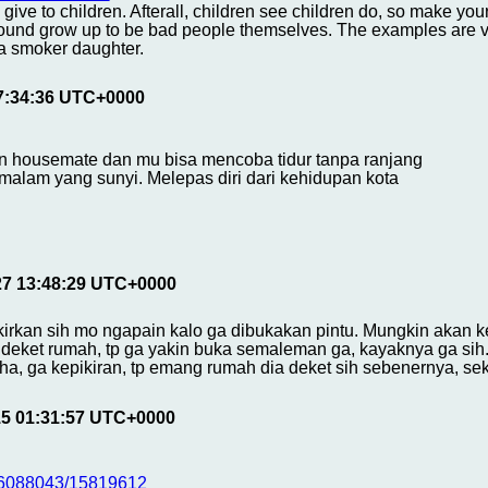
ive to children. Afterall, children see children do, so make your
nd grow up to be bad people themselves. The examples are very 
 a smoker daughter.
17:34:36 UTC+0000
in housemate dan mu bisa mencoba tidur tanpa ranjang
malam yang sunyi. Melepas diri dari kehidupan kota
27 13:48:29 UTC+0000
ikirkan sih mo ngapain kalo ga dibukakan pintu. Mungkin akan
deket rumah, tp ga yakin buka semaleman ga, kayaknya ga sih. 
Haha, ga kepikiran, tp emang rumah dia deket sih sebenernya, sek
15 01:31:57 UTC+0000
h/6088043/15819612