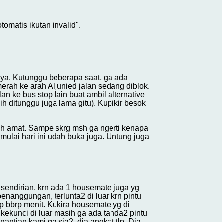
matis ikutan invalid".
nya. Kutunggu beberapa saat, ga ada
merah ke arah Aljunied jalan sedang diblok.
n ke bus stop lain buat ambil alternative
 ditunggu juga lama gitu). Kupikir besok
eh amat. Sampe skrg msh ga ngerti kenapa
ulai hari ini udah buka juga. Untung juga
 sendirian, krn ada 1 housemate juga yg
penanggungan, terlunta2 di luar krn pintu
p bbrp menit. Kukira housemate yg di
kekunci di luar masih ga ada tanda2 pintu
ntian kami ga sia2, dia angkat tlp. Dia