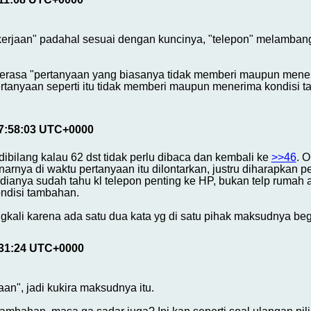
rjaan" padahal sesuai dengan kuncinya, "telepon" melambang
erasa "pertanyaan yang biasanya tidak memberi maupun mene
tanyaan seperti itu tidak memberi maupun menerima kondisi ta
17:58:03 UTC+0000
ibilang kalau 62 dst tidak perlu dibaca dan kembali ke
>>46
. 
arnya di waktu pertanyaan itu dilontarkan, justru diharapkan 
ianya sudah tahu kl telepon penting ke HP, bukan telp rumah ata
ndisi tambahan.
gkali karena ada satu dua kata yg di satu pihak maksudnya begini
:31:24 UTC+0000
aan", jadi kukira maksudnya itu.