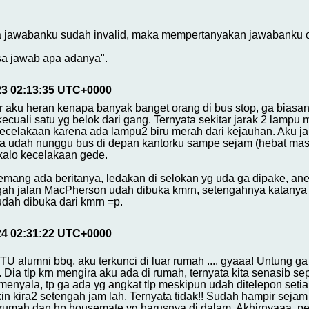
jawabanku sudah invalid, maka mempertanyakan jawabanku oto
a jawab apa adanya".
23 02:13:35 UTC+0000
or aku heran kenapa banyak banget orang di bus stop, ga biasa
ecuali satu yg belok dari gang. Ternyata sekitar jarak 2 lampu 
celakaan karena ada lampu2 biru merah dari kejauhan. Aku jala
ya udah nunggu bus di depan kantorku sampe sejam (hebat masih
 kalo kecelakaan gede.
emang ada beritanya, ledakan di selokan yg uda ga dipake, an
gah jalan MacPherson udah dibuka kmrn, setengahnya katanya m
udah dibuka dari kmrn =p.
24 02:31:22 UTC+0000
 alumni bbq, aku terkunci di luar rumah .... gyaaa! Untung ga
 Dia tlp krn mengira aku ada di rumah, ternyata kita senasib se
enyala, tp ga ada yg angkat tlp meskipun udah ditelepon setia
 kira2 setengah jam lah. Ternyata tidak!! Sudah hampir sejam 
rumah dan hp housemate yg harusnya di dalam. Akhirnyaaa, pena