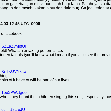
n, dan ga kebangun meskipun udah bbrp lama. Salahnya sih dia k
 bangun dan membukakan pintu dari dalam =). Ga jadi terlantar
24 03:12:45 UTC+0000
di facebook:
v=SZLaZyMpfUI
rs old! What an amazing performance.
f hidden talents (you'll know what I mean if you also see the prev
?v=XrHKUVYkftw
ching.
bits of it have or will be part of our lives.
?v=1ou3PWztgeo
when they heard their children singing this song, especially those
v=6JfHB2cruJU