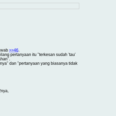
jawab
>>46
.
bilang pertanyaan itu "terkesan sudah 'tau'
han".
annya" dan "pertanyaan yang biasanya tidak
2nya,