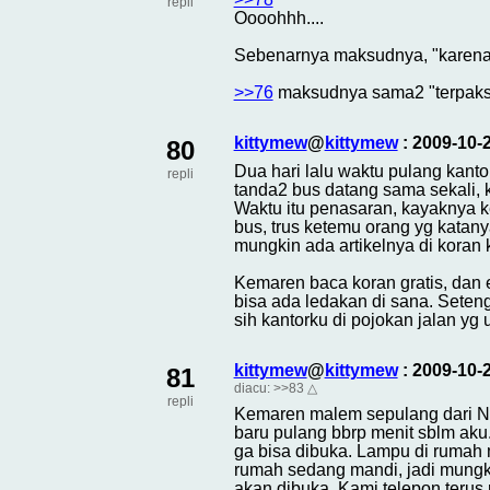
repli
Oooohhh....
Sebenarnya maksudnya, "karena 
>>76
maksudnya sama2 "terpaks
kittymew
@
kittymew
: 2009-10-
80
Dua hari lalu waktu pulang kant
repli
tanda2 bus datang sama sekali, k
Waktu itu penasaran, kayaknya ke
bus, trus ketemu orang yg katan
mungkin ada artikelnya di koran
Kemaren baca koran gratis, dan 
bisa ada ledakan di sana. Seten
sih kantorku di pojokan jalan yg 
kittymew
@
kittymew
: 2009-10-
81
diacu:
>>83
△
repli
Kemaren malem sepulang dari NTU
baru pulang bbrp menit sblm aku.
ga bisa dibuka. Lampu di rumah m
rumah sedang mandi, jadi mungkin
akan dibuka. Kami telepon terus 