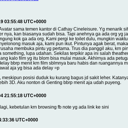
19 03:55:48 UTC+0000
Avatar sama temen kantor di Cathay Cineleisure. Yg menarik sih
 nya, kan biasanya sudah bisa. Tapi anehnya ga ada org yg jaga
ngung kok ga ada org. Kami pergi ke toilet dulu, mungkin wakt
nyelonong masuk aja, kami pun ikut. Pintunya agak berat, maka k
rusaha membuka pintu yg pertama. Trus dia panggil aku, krn pint
something, lupa udahan. Sekilas terpikir apa ini salah theather
lang kalo film yg itu blom bisa mulai masuk. Akhirnya ada petug
elay bbrp menit krn film sblmnya baru habis dan ruangannya mas
awat aja yg bisa ada delay =p
, meskipun posisi duduk ku kurang bagus jd sakit leher. Katany
ebih 3D. Aku nonton di Genting bbrp menit aja udah puyeng.
04 21:55:18 UTC+0000
gi, kebetulan krn browsing fb note yg ada link ke sini
14:33:36 UTC+0000