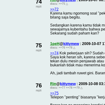
74
diacu:
>>75
△
repli
>>72
Karena kamu ngomong soal "peke
bilang saja begitu.
Sedangkan karena kamu tidak m
sewajarnya kuberitahu bahwa per
Sekarang sudah paham kan?
1peH
@
kittymew
: 2009-10-07 
75
diacu:
>>76
>>78
△
repli
>>74
Kok pekerjaan sih? Sudah d
Saya kok heran sih, karena seben
tekan dulu mesin penjawab atau d
bukanlah tidak mau menerima ko
Ah, jadi tambah ruwet gini. Baran
Rin
@
kittymew
: 2009-10-08 03
76
diacu:
>>77
>>78
>>79
△
repli
>>75
Telepon "penting" biasanya "kerj