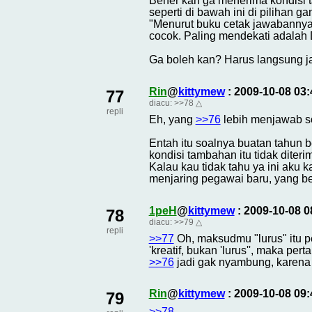
Bener kan ga menerima kondisi t
seperti di bawah ini di pilihan g
"Menurut buku cetak jawabannya ad
cocok. Paling mendekati adalah 
Ga boleh kan? Harus langsung ja
Rin
@
kittymew
: 2009-10-08 03
77
diacu:
>>78
△
repli
Eh, yang
>>76
lebih menjawab so
Entah itu soalnya buatan tahun 
kondisi tambahan itu tidak diteri
Kalau kau tidak tahu ya ini aku 
menjaring pegawai baru, yang be
1peH
@
kittymew
: 2009-10-08 
78
diacu:
>>79
△
repli
>>77
Oh, maksudmu "lurus" itu p
'kreatif, bukan 'lurus'', maka per
>>76
jadi gak nyambung, karen
Rin
@
kittymew
: 2009-10-08 09
79
>>78