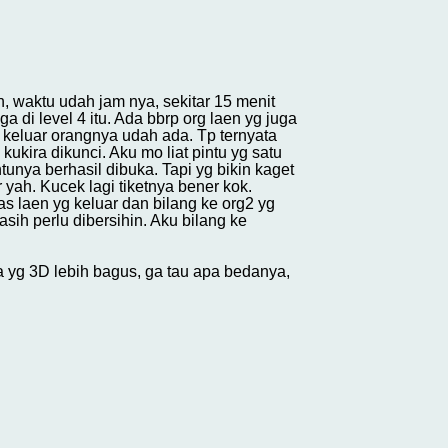
, waktu udah jam nya, sekitar 15 menit
 di level 4 itu. Ada bbrp org laen yg juga
u keluar orangnya udah ada. Tp ternyata
ukira dikunci. Aku mo liat pintu yg satu
unya berhasil dibuka. Tapi yg bikin kaget
 yah. Kucek lagi tiketnya bener kok.
as laen yg keluar dan bilang ke org2 yg
ih perlu dibersihin. Aku bilang ke
a yg 3D lebih bagus, ga tau apa bedanya,