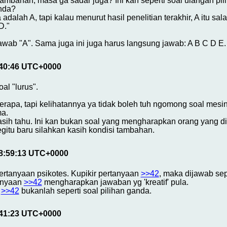
ambahan, masa ga sadar juga? Ini kan seperti soal ulangan p
anda?
alah A, tapi kalau menurut hasil penelitian terakhir, A itu sala
D."
wab "A". Sama juga ini juga harus langsung jawab: A B C D E.
:40:46 UTC+0000
al "lurus".
berapa, tapi kelihatannya ya tidak boleh tuh ngomong soal m
ma.
kasih tahu. Ini kan bukan soal yang mengharapkan orang yang di
gitu baru silahkan kasih kondisi tambahan.
08:59:13 UTC+0000
ertanyaan psikotes. Kupikir pertanyaan
>>42
, maka dijawab sep
tanyaan
>>42
mengharapkan jawaban yg 'kreatif' pula.
a
>>42
bukanlah seperti soal pilihan ganda.
:41:23 UTC+0000