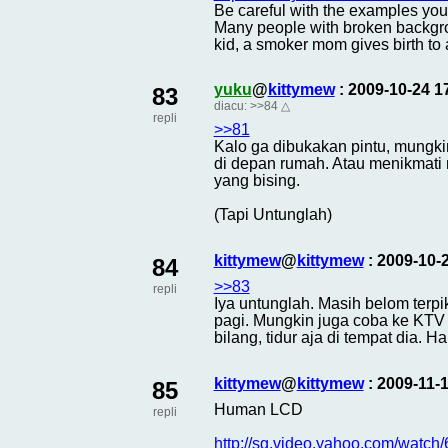
Be careful with the examples you g
Many people with broken backgrou
kid, a smoker mom gives birth to
yuku
@
kittymew
: 2009-10-24 
83
diacu:
>>84
△
repli
>>81
Kalo ga dibukakan pintu, mungk
di depan rumah. Atau menikmati 
yang bising.
(Tapi Untunglah)
kittymew
@
kittymew
: 2009-10-
84
>>83
repli
Iya untunglah. Masih belom terp
pagi. Mungkin juga coba ke KTV 
bilang, tidur aja di tempat dia. 
kittymew
@
kittymew
: 2009-11-
85
Human LCD
repli
http://sg.video.yahoo.com/watc