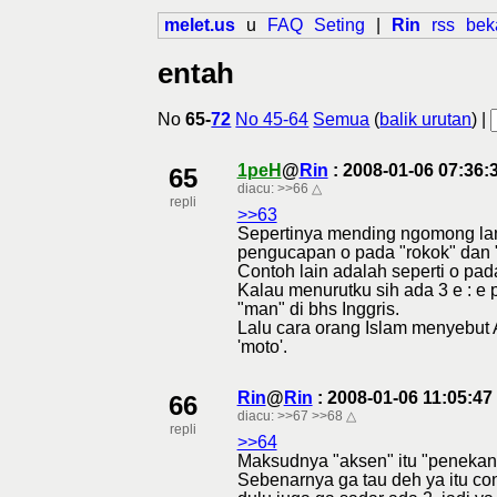
melet.us
u
FAQ
Seting
|
Rin
rss
bek
entah
No
65-
72
No 45-64
Semua
(
balik urutan
) |
1peH
@
Rin
: 2008-01-06 07:36
65
diacu:
>>66
△
repli
>>63
Sepertinya mending ngomong la
pengucapan o pada "rokok" dan "s
Contoh lain adalah seperti o pa
Kalau menurutku sih ada 3 e : e
"man" di bhs Inggris.
Lalu cara orang Islam menyebut A
'moto'.
Rin
@
Rin
: 2008-01-06 11:05:4
66
diacu:
>>67
>>68
△
repli
>>64
Maksudnya "aksen" itu "penekan
Sebenarnya ga tau deh ya itu con