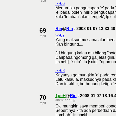
repli
>>66
Menurutku pengucapan 'e' pada '
'e' pada 'boleh' mirip pengucap
kata 'lembah' atau 'rengek', tp spt
Rin
@
Rin
: 2008-01-07 13:33:4
69
>>67
repli
Yang maksudmu sama atau beda it
Kan bingung....
Jd bingung kalau mu bilang "soto
Daripada ngomong ga jelas gini,
[rɛmeh], "soto" itu [sɔtɔ], "ngomo
>>68
Kayanya ga mungkin 'e' pada rem
Lalu kalau ä, maksudnya pada ka
Dan terakhir, berhubung ketiga 'e
1peH
@
Rin
: 2008-01-07 18:16
70
diacu:
>>71
△
repli
Ok, mungkin saya memberi contoh 
Sepertinya kita ada perbedaan da
[ləmbah], [rɛngɛk].