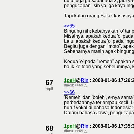
dulu juga ga sadar ada 2, jadi y
pengucapan" sih ya, ga kaya Ingg
Tapi kalau orang Batak kasusnya j
>>65
Bingung nih; kebanyakan 'o' tanp
Misalnya, apakah kedua 'o' pada 
Lalu, apakah kedua 'o' pada "n
Begitu juga dengan "moto", ap
Sebenarnya masih agak bingung ju
Kedua 'e' pada "remeh" apakah 
balik ke teori yang sebelumnya, 
1peH
@
Rin
: 2008-01-06 17:26
67
diacu:
>>69
△
repli
>>66
'Remeh' dan 'boleh', e-nya sama
perbedaannya terlampau kecil. Le
huruf vokal di bahasa Indonesia: a
Dalam bahasa Jawa, pengucapan 'c
1peH
@
Rin
: 2008-01-06 17:35
68
diacu:
>>69
△