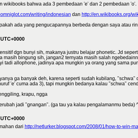
 wikibooks bahwa ada 3 pembedaan 'e' dan 2 pembedaan 'o'.
.omniglot.com/writing/indonesian
dan
http://en.wikibooks.org/w
pakah ada yang pengucapannya berbeda dengan saya atau rin
0 UTC+0000
tif dgn bunyi sih, makanya justru belajar phonetic. Jd seperti 'e
ya masih bingung sih, jangan2 ternyata masih salah ngebedainny
i tadi allophone, jadinya apa mungkin ya orang yang sama pu
kayanya ga banyak deh, karena seperti sudah kubilang, "schwa" da
 huruf 'e' cuma ada 3), tapi mungkin bedanya kalau "schwa" ce
renggiling, krapu, ngga
berubah jadi "gnangan". (ga tau ya kalau pengalamanmu beda) ^^
3 UTC+0000
emahan dari
http://netlurker.blogspot.com/2008/01/how-to-win-m