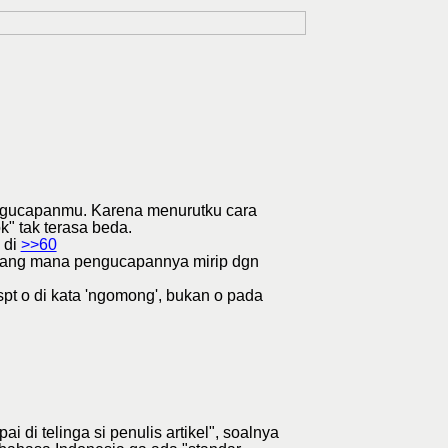
ngucapanmu. Karena menurutku cara
k" tak terasa beda.
 di
>>60
" yang mana pengucapannya mirip dgn
spt o di kata 'ngomong', bukan o pada
di telinga si penulis artikel", soalnya