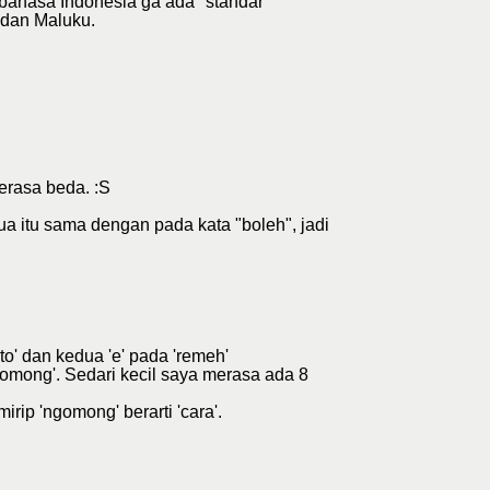
; bahasa Indonesia ga ada "standar
 dan Maluku.
erasa beda. :S
 itu sama dengan pada kata "boleh", jadi
o' dan kedua 'e' pada 'remeh'
gomong'. Sedari kecil saya merasa ada 8
rip 'ngomong' berarti 'cara'.