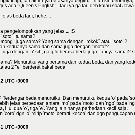
a ngikut aja, toh akhirnya berasanya begitu. Entah sih benernya
ris ada "Queen's English". Jadi ya ga tau deh kalau soal Jawa
elas beda lagi, hehe....
a pengelompokkan yang jelas.... :S
"soto" itu sama?
gomong" juga sama? Yang sama dengan "rokok" atau "soto"?
akah keduanya sama dan sama juga dengan "moto"?
ga dengan 'o' sih, ga gitu berasa beda juga, tapi ya samar2 s
sama? Menurutku yang pertama dan kedua beda, dan yang kedua
kalau 2 "e" berderet bakal beda.
:22 UTC+0000
? Terdengar beda menurutku. Dan menurutku kedua 'o' pada 'sot
bih jelas perbedaan antara 'mo' pada 'moto' dan 'ngo' pada 'n
, i, u, dua 'o', tiga 'e'. Yang lain hanya perbedaan kecil saja.
oro' dgn 'o' mirip 'moto' berarti 'kecoa' dan dgn pengucapan mi
:31 UTC+0000