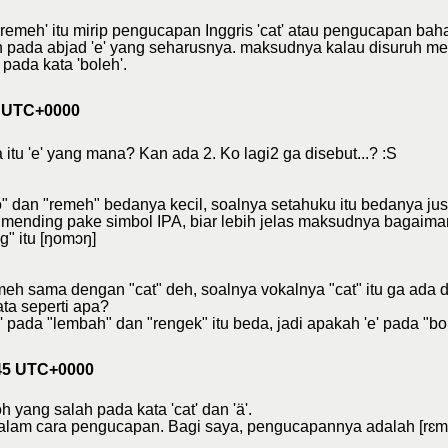
remeh' itu mirip pengucapan Inggris 'cat' atau pengucapan bah
an pada abjad 'e' yang seharusnya. maksudnya kalau disuruh m
 pada kata 'boleh'.
0 UTC+0000
u 'e' yang mana? Kan ada 2. Ko lagi2 ga disebut...? :S
" dan "remeh" bedanya kecil, soalnya setahuku itu bedanya justr
 mending pake simbol IPA, biar lebih jelas maksudnya bagaiman
ng" itu [ŋomɔŋ]
eh sama dengan "cat" deh, soalnya vokalnya "cat" itu ga ada d
ta seperti apa?
' pada "lembah" dan "rengek" itu beda, jadi apakah 'e' pada "bol
:45 UTC+0000
yang salah pada kata 'cat' dan 'ä'.
lam cara pengucapan. Bagi saya, pengucapannya adalah [rɛmɛh], [