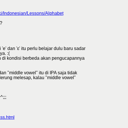
iki/Indonesian/Lessons/Alphabet
?
' dan 'ɛ' itu perlu belajar dulu baru sadar
a. :(
n di kondisi berbeda akan pengucapannya
n "middle vowel" itu di IPA saja tidak
nderung melesap, kalau "middle vowel"
;;;
ass.html