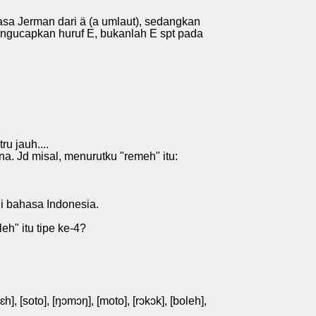
asa Jerman dari ä (a umlaut), sedangkan
engucapkan huruf E, bukanlah E spt pada
u jauh....
a. Jd misal, menurutku "remeh" itu:
i bahasa Indonesia.
eh" itu tipe ke-4?
soto], [ŋɔmɔŋ], [moto], [rɔkɔk], [boleh],