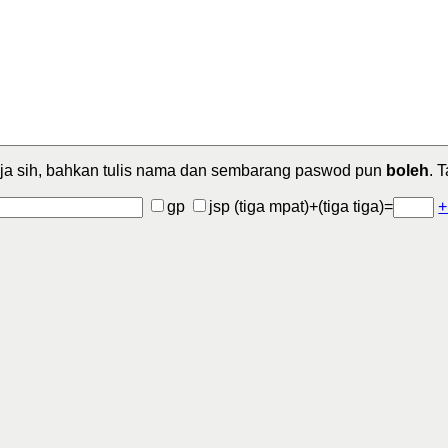
ja sih, bahkan tulis nama dan sembarang paswod pun
boleh
. 
gp
jsp
(tiga mpat)+(tiga tiga)=
+