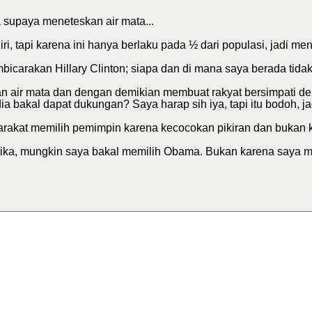
supaya meneteskan air mata...
iri, tapi karena ini hanya berlaku pada ½ dari populasi, jadi mend
embicarakan Hillary Clinton; siapa dan di mana saya berada ti
kan air mata dan dengan demikian membuat rakyat bersimpati d
 bakal dapat dukungan? Saya harap sih iya, tapi itu bodoh, jad
rakat memilih pemimpin karena kecocokan pikiran dan bukan k
ika, mungkin saya bakal memilih Obama. Bukan karena saya me