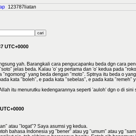
ap
123787liatan
:37 UTC+0000
ngsung yah. Barangkali cara pengucapanku beda dgn cara pe
oto" jelas beda. Kalau 'o' yg pertama dan 'o' kedua pada "roko
da "ngomong" yang beda dengan "moto". Sptnya itu beda o yang
 pada kata "boleh", e pada kata "sebelas", e pada kata "remeh
llah itu menurutku kedengarannya seperti 'auloh' dgn o di sini 
7 UTC+0000
an" atau "logat"? Saya asumsi yg kedua.
toh bahasa Indonesia yg "bener" atau yg "umum" atau yg "sampai 