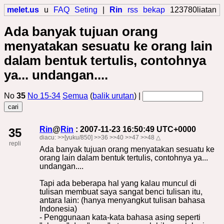
melet.us
u
FAQ
Seting
|
Rin
rss
bekap
123780liatan
Ada banyak tujuan orang
menyatakan sesuatu ke orang lain
dalam bentuk tertulis, contohnya
ya... undangan....
No
35
No 15-34
Semua
(
balik urutan
) |
Rin
@
Rin
: 2007-11-23 16:50:49 UTC+0000
35
diacu:
>>[yuku/850]
>>36
>>40
>>47
>>48
△
repli
Ada banyak tujuan orang menyatakan sesuatu ke
orang lain dalam bentuk tertulis, contohnya ya...
undangan....
Tapi ada beberapa hal yang kalau muncul di
tulisan membuat saya sangat benci tulisan itu,
antara lain: (hanya menyangkut tulisan bahasa
Indonesia)
- Penggunaan kata-kata bahasa asing seperti