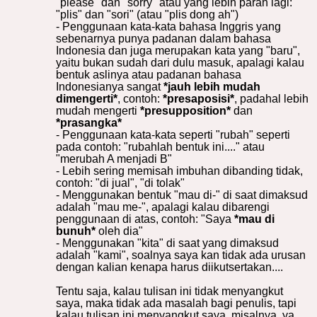
"please" dan "sorry" atau yang lebih parah lagi:
"plis" dan "sori" (atau "plis dong ah")
- Penggunaan kata-kata bahasa Inggris yang
sebenarnya punya padanan dalam bahasa
Indonesia dan juga merupakan kata yang "baru",
yaitu bukan sudah dari dulu masuk, apalagi kalau
bentuk aslinya atau padanan bahasa
Indonesianya sangat
*jauh lebih mudah
dimengerti*
, contoh:
*presaposisi*
, padahal lebih
mudah mengerti
*presupposition*
dan
*prasangka*
- Penggunaan kata-kata seperti "rubah" seperti
pada contoh: "rubahlah bentuk ini...." atau
"merubah A menjadi B"
- Lebih sering memisah imbuhan dibanding tidak,
contoh: "di jual", "di tolak"
- Menggunakan bentuk "mau di-" di saat dimaksud
adalah "mau me-", apalagi kalau dibarengi
penggunaan di atas, contoh: "Saya
*mau di
bunuh*
oleh dia"
- Menggunakan "kita" di saat yang dimaksud
adalah "kami", soalnya saya kan tidak ada urusan
dengan kalian kenapa harus diikutsertakan....
Tentu saja, kalau tulisan ini tidak menyangkut
saya, maka tidak ada masalah bagi penulis, tapi
kalau tulisan ini menyangkut saya, misalnya, ya