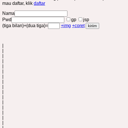
mau daftar, klik
daftar
Nama
Pwd
gp
jsp
(tiga bilan)+(dua tiga)=
+img
+coret
|
|
|
|
|
|
|
|
|
|
|
|
|
|
|
|
|