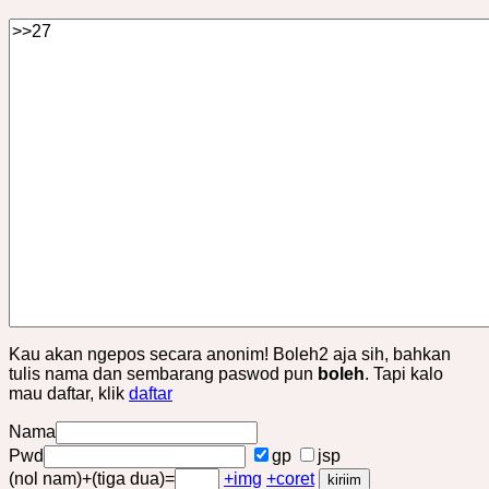
Kau akan ngepos secara anonim! Boleh2 aja sih, bahkan
tulis nama dan sembarang paswod pun
boleh
. Tapi kalo
mau daftar, klik
daftar
Nama
Pwd
gp
jsp
(nol nam)+(tiga dua)=
+img
+coret