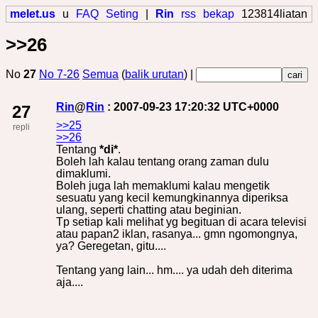
melet.us
u
FAQ
Seting
|
Rin
rss
bekap
123814liatan
>>26
No
27
No 7-26
Semua
(
balik urutan
) |
Rin
@
Rin
: 2007-09-23 17:20:32 UTC+0000
27
>>25
repli
>>26
Tentang
*di*
.
Boleh lah kalau tentang orang zaman dulu
dimaklumi.
Boleh juga lah memaklumi kalau mengetik
sesuatu yang kecil kemungkinannya diperiksa
ulang, seperti chatting atau beginian.
Tp setiap kali melihat yg begituan di acara televisi
atau papan2 iklan, rasanya... gmn ngomongnya,
ya? Geregetan, gitu....
Tentang yang lain... hm.... ya udah deh diterima
aja....