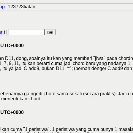
ap
123723liatan
an
) |
6 UTC+0000
an D11, dong, soalnya itu kan yang memberi "jiwa" pada chord
7, 9, 11, itu kan berarti cuma jadi chord baru yang nadanya 1, 3,
, itu ya jadi C add9, bukan D11. ^^; (pernah denger C add9 dan
benarnya ga ngerti chord sama sekali (secara praktis). Jadi c
m menentukan chord.
3 UTC+0000
adikan cuma "1 peristiwa". 1 peristiwa yang cuma punya 1 masa