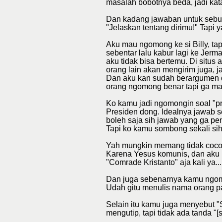
masalah bobotnya beda, jadi kata 
Dan kadang jawaban untuk sebua
"Jelaskan tentang dirimu!" Tapi y
Aku mau ngomong ke si Billy, tap
sebentar lalu kabur lagi ke Jerm
aku tidak bisa bertemu. Di situs
orang lain akan mengirim juga, j
Dan aku kan sudah berargumen di
orang ngomong benar tapi ga m
Ko kamu jadi ngomongin soal "pre
Presiden dong. Idealnya jawab se
boleh saja sih jawab yang ga pent
Tapi ko kamu sombong sekali si
Yah mungkin memang tidak cocok
Karena Yesus komunis, dan aku p
"Comrade Kristanto" aja kali ya...
Dan juga sebenarnya kamu ngomon
Udah gitu menulis nama orang paka
Selain itu kamu juga menyebut 
mengutip, tapi tidak ada tanda "[s