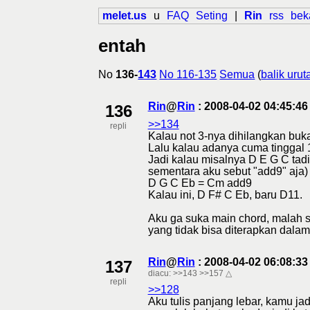
melet.us
u
FAQ
Seting
|
Rin
rss
bek
entah
No
136-
143
No 116-135
Semua
(
balik urut
Rin
@
Rin
: 2008-04-02 04:45:4
136
>>134
repli
Kalau not 3-nya dihilangkan buk
Lalu kalau adanya cuma tinggal 1, 
Jadi kalau misalnya D E G C tadi
sementara aku sebut "add9" aja)
D G C Eb = Cm add9
Kalau ini, D F# C Eb, baru D11.
Aku ga suka main chord, malah se
yang tidak bisa diterapkan dala
Rin
@
Rin
: 2008-04-02 06:08:3
137
diacu:
>>143
>>157
△
repli
>>128
Aku tulis panjang lebar, kamu j