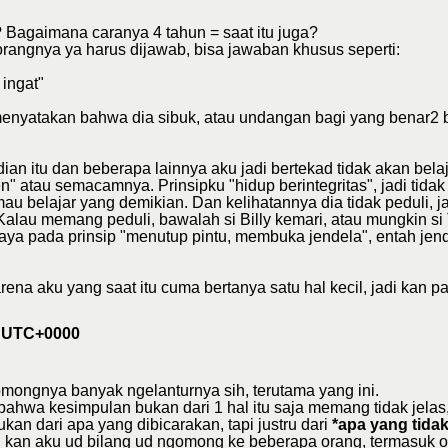
 Bagaimana caranya 4 tahun = saat itu juga?
angnya ya harus dijawab, bisa jawaban khusus seperti:
 ingat"
nyatakan bahwa dia sibuk, atau undangan bagi yang benar2 b
dian itu dan beberapa lainnya aku jadi bertekad tidak akan be
en" atau semacamnya. Prinsipku "hidup berintegritas", jadi tid
k mau belajar yang demikian. Dan kelihatannya dia tidak peduli
Kalau memang peduli, bawalah si Billy kemari, atau mungkin si 
a pada prinsip "menutup pintu, membuka jendela", entah jendel
rena aku yang saat itu cuma bertanya satu hal kecil, jadi kan p
2 UTC+0000
omongnya banyak ngelanturnya sih, terutama yang ini.
 (bahwa kesimpulan bukan dari 1 hal itu saja memang tidak jelas, 
an dari apa yang dibicarakan, tapi justru dari
*apa yang tidak
, kan aku ud bilang ud ngomong ke beberapa orang, termasuk or