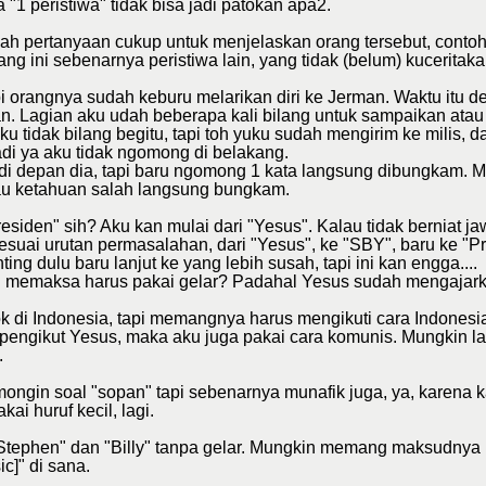
"1 peristiwa" tidak bisa jadi patokan apa2.
h pertanyaan cukup untuk menjelaskan orang tersebut, contoh
ang ini sebenarnya peristiwa lain, yang tidak (belum) kuceritakan
i orangnya sudah keburu melarikan diri ke Jerman. Waktu itu de
an. Lagian aku udah beberapa kali bilang untuk sampaikan atau 
 aku tidak bilang begitu, tapi toh yuku sudah mengirim ke mili
adi ya aku tidak ngomong di belakang.
 depan dia, tapi baru ngomong 1 kata langsung dibungkam. Mu
au ketahuan salah langsung bungkam.
siden" sih? Aku kan mulai dari "Yesus". Kalau tidak berniat j
suai urutan permasalahan, dari "Yesus", ke "SBY", baru ke "Pr
ing dulu baru lanjut ke yang lebih susah, tapi ini kan engga....
h memaksa harus pakai gelar? Padahal Yesus sudah mengajark
 di Indonesia, tapi memangnya harus mengikuti cara Indones
engikut Yesus, maka aku juga pakai cara komunis. Mungkin la
.
gin soal "sopan" tapi sebenarnya munafik juga, ya, karena ka
i huruf kecil, lagi.
"Stephen" dan "Billy" tanpa gelar. Mungkin memang maksudny
ic]" di sana.