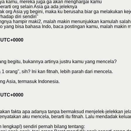
 kaya kamu, mereka juga ga akan menghargai kamu
erarti org selain Asia ga ada jeleknya
ak org Asia yg begini, maka ku berusaha biar ga melakukan kej
hadap diri sendiri"
mongnya hampir maki2, malah makin menunjukkan kamulah salah 
 yang bisa bahasa Indo, baca postingan kamu, malah makin me
1 UTC+0000
lang begitu, bukannya artinya justru kamu yang mencela?
 orang", sih? Ini kan fitnah, lebih parah dari mencela.
ng Asia, termasuk Indonesia.
1 UTC+0000
takan fakta apa adanya tanpa bermaksud menjelek-jelekkan jel
nyatakan aku mencela, berarti itu fitnah. Lalu mendadak keluar
 lengkap!) sendiri pernah bilang tentang: