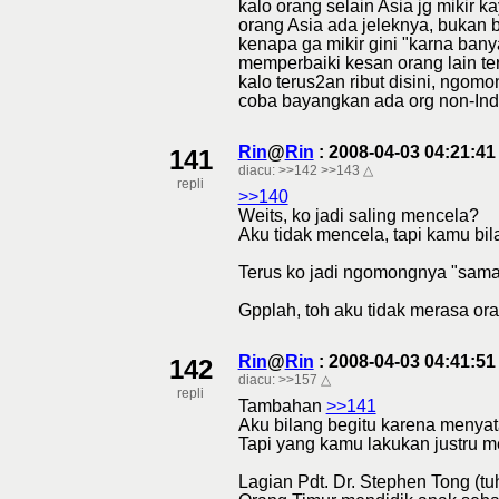
kalo orang selain Asia jg mikir
orang Asia ada jeleknya, bukan b
kenapa ga mikir gini "karna bany
memperbaiki kesan orang lain ter
kalo terus2an ribut disini, ngo
coba bayangkan ada org non-Indo
Rin
@
Rin
: 2008-04-03 04:21:4
141
diacu:
>>142
>>143
△
repli
>>140
Weits, ko jadi saling mencela?
Aku tidak mencela, tapi kamu bi
Terus ko jadi ngomongnya "sama 1
Gpplah, toh aku tidak merasa ora
Rin
@
Rin
: 2008-04-03 04:41:5
142
diacu:
>>157
△
repli
Tambahan
>>141
Aku bilang begitu karena menya
Tapi yang kamu lakukan justru me
Lagian Pdt. Dr. Stephen Tong (tuh