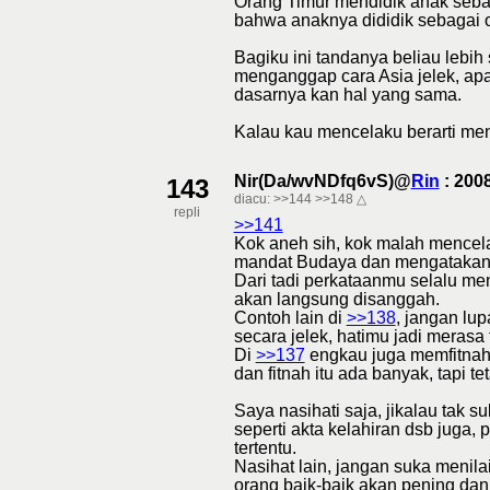
Orang Timur mendidik anak sebag
bahwa anaknya dididik sebagai 
Bagiku ini tandanya beliau lebih
menganggap cara Asia jelek, apa
dasarnya kan hal yang sama.
Kalau kau mencelaku berarti men
Nir(Da/wvNDfq6vS)@
Rin
: 200
143
diacu:
>>144
>>148
△
repli
>>141
Kok aneh sih, kok malah mencela
mandat Budaya dan mengatakan
Dari tadi perkataanmu selalu meng
akan langsung disanggah.
Contoh lain di
>>138
, jangan lu
secara jelek, hatimu jadi merasa 
Di
>>137
engkau juga memfitnah 
dan fitnah itu ada banyak, tapi 
Saya nasihati saja, jikalau tak s
seperti akta kelahiran dsb juga,
tertentu.
Nasihat lain, jangan suka menil
orang baik-baik akan pening dan 