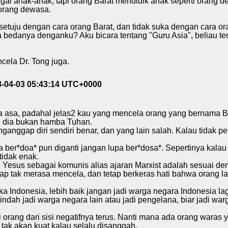
ai anak-anak, tapi orang Barat mendidik anak seperti orang d
orang dewasa.
 setuju dengan cara orang Barat, dan tidak suka dengan cara ora
 bedanya denganku? Aku bicara tentang "Guru Asia", beliau te
cela Dr. Tong juga.
8-04-03 05:43:14 UTC+0000
 asa, padahal jelas2 kau yang mencela orang yang bernama Bi
 dia bukan hamba Tuhan.
anggap diri sendiri benar, dan yang lain salah. Kalau tidak per
pa ber*doa* pun diganti jangan lupa ber*dosa*. Sepertinya kala
tidak enak.
Yesus sebagai komunis alias ajaran Marxist adalah sesuai den
tetap tak merasa mencela, dan tetap berkeras hati bahwa orang 
uka Indonesia, lebih baik jangan jadi warga negara Indonesia la
 pindah jadi warga negara lain atau jadi pengelana, biar jadi w
ai orang dari sisi negatifnya terus. Nanti mana ada orang war
tak akan kuat kalau selalu disanggah.