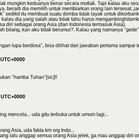
tidak mungkin keduanya benar secara mutlak. Tapi kalau aku sesa
ya, berarti dia memilih untuk membiarkan orang lain tersesat, j
k" sedikit itu membuat suatu domba tidak layak untuk dikorban
itu kalau dia yang salah atau tidak tahu harus mengambinghitamk
a diri sebagai orang Asia (dan Indonesia termasuk Asia).
ah bilang, kan aku tidak berumur?. Kalau yang namanya "gede" 
angan lupa berdosa", bisa dilihat dari jawaban pertama sampai t
0 UTC+0000
bukan "hamba Tuhan"[sic]!!
6 UTC+0000
ing mencela... uda gitu terbuka untuk umum lagi...
ang Asia, uda fakta km org Indo...
rang lalu anggap semua orang Asia jelek, ga mau anggap diri o