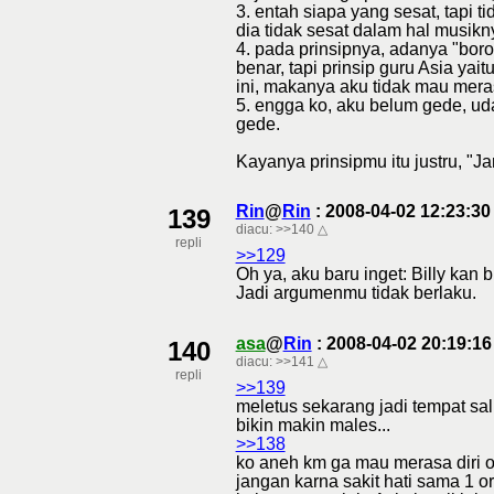
3. entah siapa yang sesat, tapi 
dia tidak sesat dalam hal musikn
4. pada prinsipnya, adanya "boro
benar, tapi prinsip guru Asia ya
ini, makanya aku tidak mau meras
5. engga ko, aku belum gede, ud
gede.
Kayanya prinsipmu itu justru, "J
Rin
@
Rin
: 2008-04-02 12:23:3
139
diacu:
>>140
△
repli
>>129
Oh ya, aku baru inget: Billy kan 
Jadi argumenmu tidak berlaku.
asa
@
Rin
: 2008-04-02 20:19:1
140
diacu:
>>141
△
repli
>>139
meletus sekarang jadi tempat sal
bikin makin males...
>>138
ko aneh km ga mau merasa diri or
jangan karna sakit hati sama 1 o