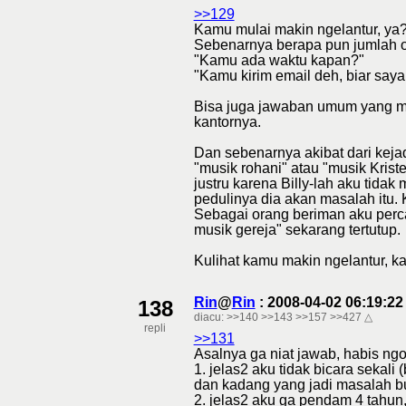
>>129
Kamu mulai makin ngelantur, ya?
Sebenarnya berapa pun jumlah or
"Kamu ada waktu kapan?"
"Kamu kirim email deh, biar saya
Bisa juga jawaban umum yang me
kantornya.
Dan sebenarnya akibat dari keja
"musik rohani" atau "musik Krist
justru karena Billy-lah aku tida
pedulinya dia akan masalah itu. 
Sebagai orang beriman aku percay
musik gereja" sekarang tertutup.
Kulihat kamu makin ngelantur, ka
Rin
@
Rin
: 2008-04-02 06:19:2
138
diacu:
>>140
>>143
>>157
>>427
△
repli
>>131
Asalnya ga niat jawab, habis ng
1. jelas2 aku tidak bicara sekali
dan kadang yang jadi masalah buk
2. jelas2 aku ga pendam 4 tahun