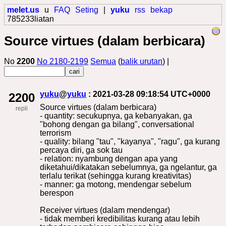
melet.us
u
FAQ
Seting
|
yuku
rss
bekap
785233liatan
Source virtues (dalam berbicara)
No
2200
No 2180-2199
Semua
(
balik urutan
) |
yuku
@
yuku
: 2021-03-28 09:18:54 UTC+0000
2200
Source virtues (dalam berbicara)
repli
- quantity: secukupnya, ga kebanyakan, ga
"bohong dengan ga bilang", conversational
terrorism
- quality: bilang "tau", "kayanya", "ragu", ga kurang
percaya diri, ga sok tau
- relation: nyambung dengan apa yang
diketahui/dikatakan sebelumnya, ga ngelantur, ga
terlalu terikat (sehingga kurang kreativitas)
- manner: ga motong, mendengar sebelum
berespon
Receiver virtues (dalam mendengar)
- tidak memberi kredibilitas kurang atau lebih