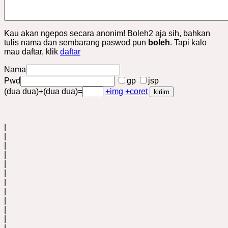
Kau akan ngepos secara anonim! Boleh2 aja sih, bahkan
tulis nama dan sembarang paswod pun
boleh
. Tapi kalo
mau daftar, klik
daftar
Nama
Pwd
gp
jsp
(dua dua)+(dua dua)=
+img
+coret
|
|
|
|
|
|
|
|
|
|
|
|