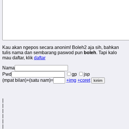
Kau akan ngepos secara anonim! Boleh2 aja sih, bahkan
tulis nama dan sembarang paswod pun
boleh
. Tapi kalo
mau daftar, klik
daftar
Nama
Pwd
gp
jsp
(mpat bilan)+(satu nam)=
+img
+coret
|
|
|
|
|
|