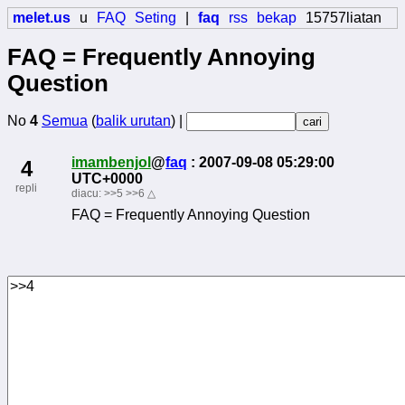
melet.us
u
FAQ
Seting
|
faq
rss
bekap
15757liatan
FAQ = Frequently Annoying
Question
No
4
Semua
(
balik urutan
) |
imambenjol
@
faq
: 2007-09-08 05:29:00
4
UTC+0000
repli
diacu:
>>5
>>6
△
FAQ = Frequently Annoying Question