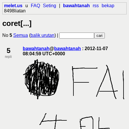
melet.us
u
FAQ
Seting
|
bawahtanah
rss
bekap
8498liatan
coret[...]
No
5
Semua
(
balik urutan
) |
bawahtanah
@
bawahtanah
: 2012-11-07
5
08:04:59 UTC+0000
repli