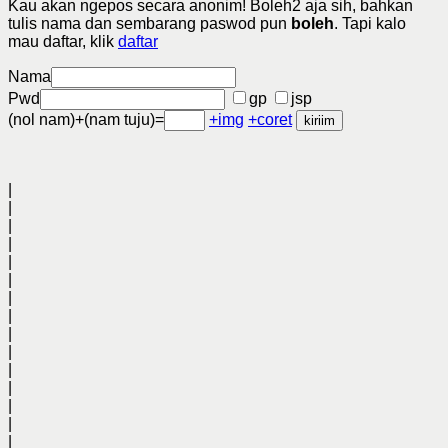
Kau akan ngepos secara anonim! Boleh2 aja sih, bahkan
tulis nama dan sembarang paswod pun
boleh
. Tapi kalo
mau daftar, klik
daftar
Nama
Pwd
gp
jsp
(nol nam)+(nam tuju)=
+img
+coret
|
|
|
|
|
|
|
|
|
|
|
|
|
|
|