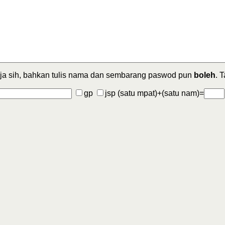
ja sih, bahkan tulis nama dan sembarang paswod pun
boleh
. 
gp
jsp
(satu mpat)+(satu nam)=