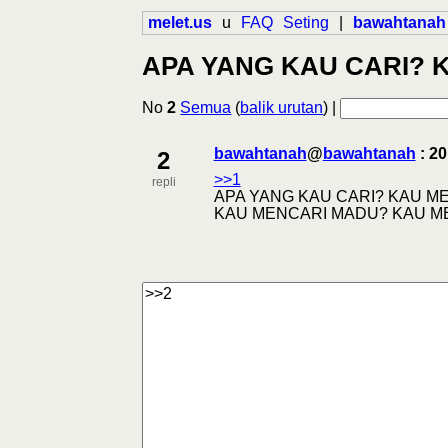
melet.us
u
FAQ
Seting
|
bawahtanah
APA YANG KAU CARI?
No
2
Semua
(
balik urutan
) |
bawahtanah
@
bawahtanah
: 2
2
>>1
repli
APA YANG KAU CARI? KAU M
KAU MENCARI MADU? KAU M