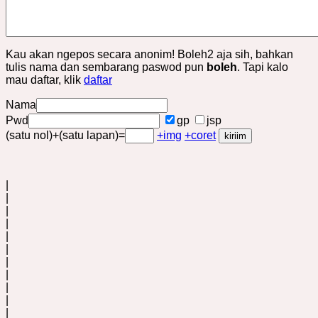
Kau akan ngepos secara anonim! Boleh2 aja sih, bahkan
tulis nama dan sembarang paswod pun
boleh
. Tapi kalo
mau daftar, klik
daftar
Nama
Pwd
gp
jsp
(satu nol)+(satu lapan)=
+img
+coret
|
|
|
|
|
|
|
|
|
|
|