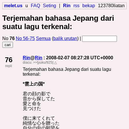
melet.us
u
FAQ
Seting
|
Rin
rss
bekap
123780liatan
Terjemahan bahasa Jepang dari
suatu lagu terkenal:
No
76
No 56-75
Semua
(
balik urutan
) |
Rin
@
Rin
: 2008-02-07 08:27:28 UTC+0000
76
diacu:
>>[yuku/925]
△
repli
Terjemahan bahasa Jepang dari suatu lagu
terkenal:
*雲上の国*
君の顔の影で
昔から探してた
愛と命を
見つけた
僕に来てくれて
純情な心を贈った
自分の中の願望を