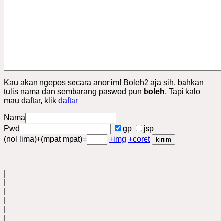
Kau akan ngepos secara anonim! Boleh2 aja sih, bahkan
tulis nama dan sembarang paswod pun
boleh
. Tapi kalo
mau daftar, klik
daftar
Nama
Pwd
gp
jsp
(nol lima)+(mpat mpat)=
+img
+coret
|
|
|
|
|
|