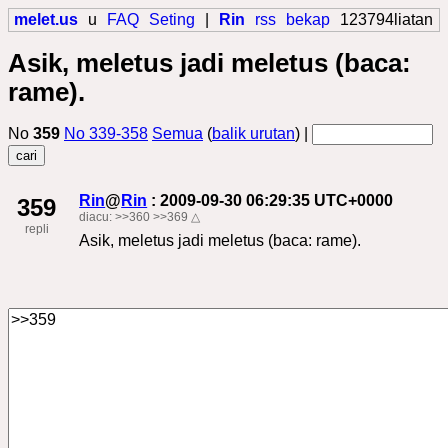
melet.us
u
FAQ
Seting
|
Rin
rss
bekap
123794liatan
Asik, meletus jadi meletus (baca:
rame).
No
359
No 339-358
Semua
(
balik urutan
) |
Rin
@
Rin
: 2009-09-30 06:29:35 UTC+0000
359
diacu:
>>360
>>369
△
repli
Asik, meletus jadi meletus (baca: rame).