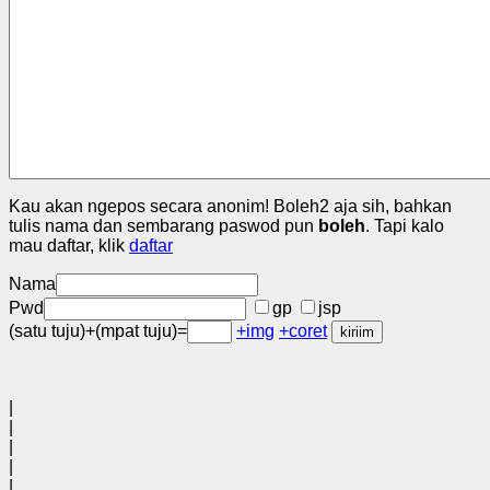
Kau akan ngepos secara anonim! Boleh2 aja sih, bahkan
tulis nama dan sembarang paswod pun
boleh
. Tapi kalo
mau daftar, klik
daftar
Nama
Pwd
gp
jsp
(satu tuju)+(mpat tuju)=
+img
+coret
|
|
|
|
|