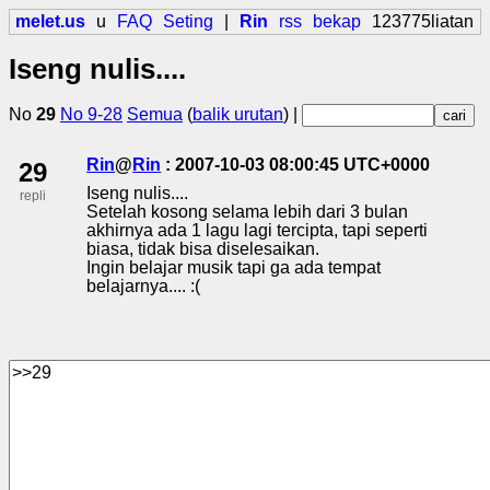
melet.us
u
FAQ
Seting
|
Rin
rss
bekap
123775liatan
Iseng nulis....
No
29
No 9-28
Semua
(
balik urutan
) |
Rin
@
Rin
: 2007-10-03 08:00:45 UTC+0000
29
Iseng nulis....
repli
Setelah kosong selama lebih dari 3 bulan
akhirnya ada 1 lagu lagi tercipta, tapi seperti
biasa, tidak bisa diselesaikan.
Ingin belajar musik tapi ga ada tempat
belajarnya.... :(