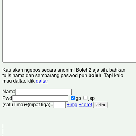
Kau akan ngepos secara anonim! Boleh2 aja sih, bahkan
tulis nama dan sembarang paswod pun
boleh
. Tapi kalo
mau daftar, klik
daftar
Nama
Pwd
gp
jsp
(satu lima)+(mpat tiga)=
+img
+coret
|
|