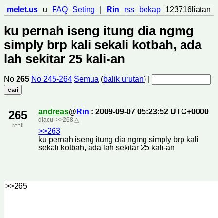
melet.us
u
FAQ
Seting
|
Rin
rss
bekap
123716liatan
ku pernah iseng itung dia ngmg
simply brp kali sekali kotbah, ada
lah sekitar 25 kali-an
No
265
No 245-264
Semua
(
balik urutan
) |
andreas
@
Rin
: 2009-09-07 05:23:52 UTC+0000
265
diacu:
>>268
△
repli
>>263
ku pernah iseng itung dia ngmg simply brp kali
sekali kotbah, ada lah sekitar 25 kali-an