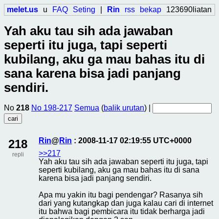
melet.us
u
FAQ
Seting
|
Rin
rss
bekap
123690liatan
Yah aku tau sih ada jawaban
seperti itu juga, tapi seperti
kubilang, aku ga mau bahas itu di
sana karena bisa jadi panjang
sendiri.
No
218
No 198-217
Semua
(
balik urutan
) |
Rin
@
Rin
: 2008-11-17 02:19:55 UTC+0000
218
>>217
repli
Yah aku tau sih ada jawaban seperti itu juga, tapi
seperti kubilang, aku ga mau bahas itu di sana
karena bisa jadi panjang sendiri.
Apa mu yakin itu bagi pendengar? Rasanya sih
dari yang kutangkap dan juga kalau cari di internet
itu bahwa bagi pembicara itu tidak berharga jadi