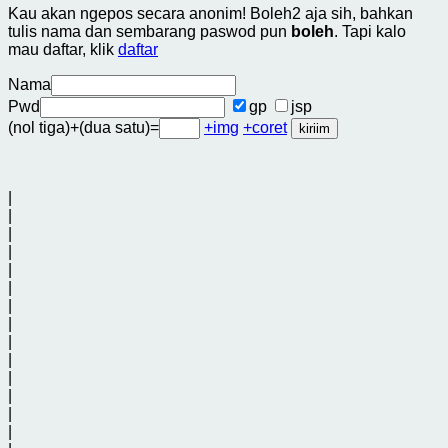
Kau akan ngepos secara anonim! Boleh2 aja sih, bahkan
tulis nama dan sembarang paswod pun
boleh
. Tapi kalo
mau daftar, klik
daftar
Nama
Pwd
gp
jsp
(nol tiga)+(dua satu)=
+img
+coret
|
|
|
|
|
|
|
|
|
|
|
|
|
|