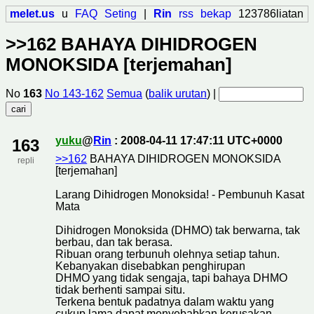
melet.us
u
FAQ
Seting
|
Rin
rss
bekap
123786liatan
>>162 BAHAYA DIHIDROGEN
MONOKSIDA [terjemahan]
No
163
No 143-162
Semua
(
balik urutan
) |
yuku
@
Rin
: 2008-04-11 17:47:11 UTC+0000
163
>>162
BAHAYA DIHIDROGEN MONOKSIDA
repli
[terjemahan]
Larang Dihidrogen Monoksida! - Pembunuh Kasat
Mata
Dihidrogen Monoksida (DHMO) tak berwarna, tak
berbau, dan tak berasa.
Ribuan orang terbunuh olehnya setiap tahun.
Kebanyakan disebabkan penghirupan
DHMO yang tidak sengaja, tapi bahaya DHMO
tidak berhenti sampai situ.
Terkena bentuk padatnya dalam waktu yang
cukup lama dapat menyebabkan kerusakan