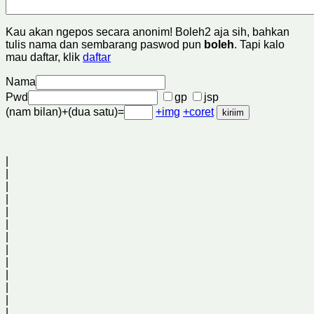
Kau akan ngepos secara anonim! Boleh2 aja sih, bahkan
tulis nama dan sembarang paswod pun
boleh
. Tapi kalo
mau daftar, klik
daftar
Nama
Pwd
gp
jsp
(nam bilan)+(dua satu)=
+img
+coret
|
|
|
|
|
|
|
|
|
|
|
|
|