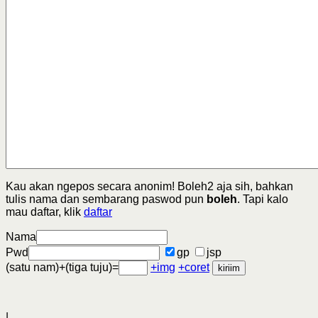
Kau akan ngepos secara anonim! Boleh2 aja sih, bahkan
tulis nama dan sembarang paswod pun
boleh
. Tapi kalo
mau daftar, klik
daftar
Nama
Pwd
gp
jsp
(satu nam)+(tiga tuju)=
+img
+coret
|