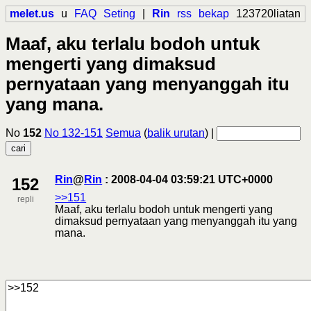
melet.us
u
FAQ
Seting
|
Rin
rss
bekap
123720liatan
Maaf, aku terlalu bodoh untuk
mengerti yang dimaksud
pernyataan yang menyanggah itu
yang mana.
No
152
No 132-151
Semua
(
balik urutan
) |
Rin
@
Rin
: 2008-04-04 03:59:21 UTC+0000
152
>>151
repli
Maaf, aku terlalu bodoh untuk mengerti yang
dimaksud pernyataan yang menyanggah itu yang
mana.