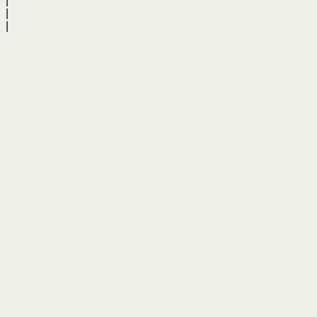
|
|
|