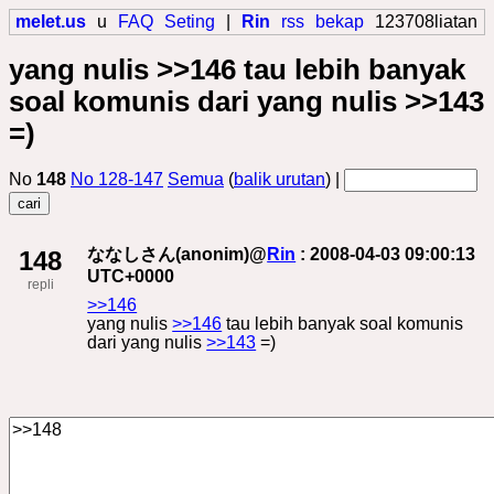
melet.us
u
FAQ
Seting
|
Rin
rss
bekap
123708liatan
yang nulis >>146 tau lebih banyak
soal komunis dari yang nulis >>143
=)
No
148
No 128-147
Semua
(
balik urutan
) |
ななしさん(anonim)@
Rin
: 2008-04-03 09:00:13
148
UTC+0000
repli
>>146
yang nulis
>>146
tau lebih banyak soal komunis
dari yang nulis
>>143
=)