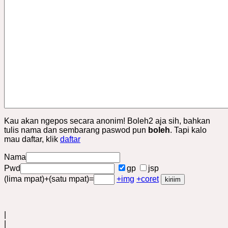
Kau akan ngepos secara anonim! Boleh2 aja sih, bahkan
tulis nama dan sembarang paswod pun
boleh
. Tapi kalo
mau daftar, klik
daftar
Nama
Pwd
gp
jsp
(lima mpat)+(satu mpat)=
+img
+coret
|
|