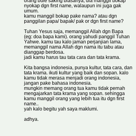
orang bule saking biasanya, dia manggil bokap
nyokap dgn first name, walaupun ini juga gak
umum.
kamu manggil bokap pake nama? atau dgn
panggilan papa/ bapak/ pak or dgn first name?
Tuhan Yesus saja, memanggil Allah dgn Bapa
(eg: doa bapa kami). orang yahudi panggil Tuhan
Yahwe. kamu tau kalo jaman perjanjian lama,
memanggil nama Allah dgn nama itu tabu atau
dianggap berdosa.
jadi kamu harus tau tata cara dan tata krama.
Kita bangsa indonesia, punya kultur, tata cara, dan
tata krama. ikuti kultur yang baik dan sopan. kalo
kamu tidak merasa menjadi orang indonesia,
jangan pake bahasa indonesia.
mungkin memang orang tua kamu tidak pernah
mengajarkan tata krama yang sopan. sehingga
kamu manggil orang yang lebih tua itu dgn first
name..
yah kalo begitu yah saya maklumi.
adhya.