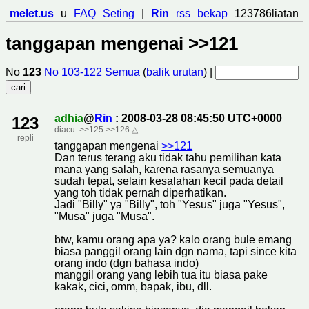
melet.us
u
FAQ
Seting
|
Rin
rss
bekap
123786liatan
tanggapan mengenai >>121
No
123
No 103-122
Semua
(
balik urutan
) |
adhia
@
Rin
: 2008-03-28 08:45:50 UTC+0000
123
diacu:
>>125
>>126
△
repli
tanggapan mengenai
>>121
Dan terus terang aku tidak tahu pemilihan kata
mana yang salah, karena rasanya semuanya
sudah tepat, selain kesalahan kecil pada detail
yang toh tidak pernah diperhatikan.
Jadi "Billy" ya "Billy", toh "Yesus" juga "Yesus",
"Musa" juga "Musa".
btw, kamu orang apa ya? kalo orang bule emang
biasa panggil orang lain dgn nama, tapi since kita
orang indo (dgn bahasa indo)
manggil orang yang lebih tua itu biasa pake
kakak, cici, omm, bapak, ibu, dll.