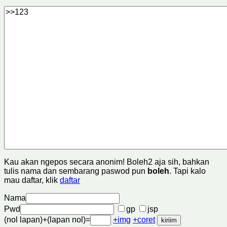
Kau akan ngepos secara anonim! Boleh2 aja sih, bahkan
tulis nama dan sembarang paswod pun
boleh
. Tapi kalo
mau daftar, klik
daftar
Nama
Pwd
gp
jsp
(nol lapan)+(lapan nol)=
+img
+coret