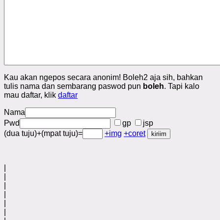
Kau akan ngepos secara anonim! Boleh2 aja sih, bahkan
tulis nama dan sembarang paswod pun
boleh
. Tapi kalo
mau daftar, klik
daftar
Nama
Pwd
gp
jsp
(dua tuju)+(mpat tuju)=
+img
+coret
|
|
|
|
|
|