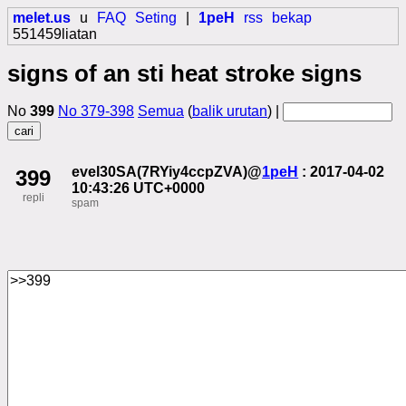
melet.us
u
FAQ
Seting
|
1peH
rss
bekap
551459liatan
signs of an sti heat stroke signs
No
399
No 379-398
Semua
(
balik urutan
) |
evel30SA(7RYiy4ccpZVA)@
1peH
: 2017-04-02
399
10:43:26 UTC+0000
repli
spam