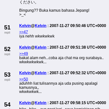
ください。
Bingung?? Buka kamus bahasa Jepang!
>_<
Kelvin
@
Kelvin
: 2007-11-27 09:50:46 UTC+0000
51
>>47
repli
iya nehh wkwkwkwk
Kelvin
@
Kelvin
: 2007-11-27 09:51:38 UTC+0000
52
>>49
repli
bakat alam neh...coba aja chat ma org surabaya..
wkwkwkwkwk...
Kelvin
@
Kelvin
: 2007-11-27 09:52:32 UTC+0000
53
>>50
repli
aduhhh liat tulisannya aja uda pusing apalagi
kamusnya,,
wkwkwkwk...
Kelvin
@
Kelvin
: 2007-11-27 09:58:15 UTC+0000
54