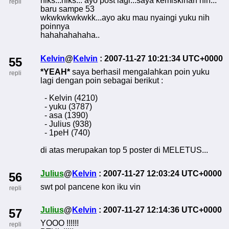
hiks...hiks... ayo post lagi...saya kemiskinan nih...
repli
baru sampe 53
wkwkwkwkwkk...ayo aku mau nyaingi yuku nih
poinnya
hahahahahaha..
Kelvin
@
Kelvin
: 2007-11-27 10:21:34 UTC+0000
55
*YEAH*
saya berhasil mengalahkan poin yuku
repli
lagi dengan poin sebagai berikut :
- Kelvin (4210)
- yuku (3787)
- asa (1390)
- Julius (938)
- 1peH (740)
di atas merupakan top 5 poster di MELETUS...
Julius
@
Kelvin
: 2007-11-27 12:03:24 UTC+0000
56
swt pol pancene kon iku vin
repli
Julius
@
Kelvin
: 2007-11-27 12:14:36 UTC+0000
57
YOOO !!!!!!
repli