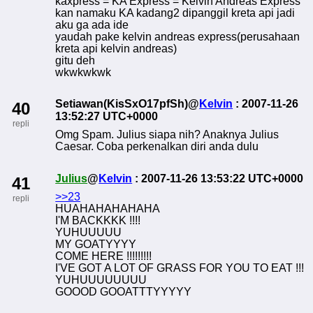
kaxpress = KA Express = Kelvin Andreas Express
kan namaku KA kadang2 dipanggil kreta api jadi
aku ga ada ide
yaudah pake kelvin andreas express(perusahaan
kreta api kelvin andreas)
gitu deh
wkwkwkwk
Setiawan(KisSxO17pfSh)@
Kelvin
: 2007-11-26
40
13:52:27 UTC+0000
repli
Omg Spam. Julius siapa nih? Anaknya Julius
Caesar. Coba perkenalkan diri anda dulu
Julius
@
Kelvin
: 2007-11-26 13:53:22 UTC+0000
41
>>23
repli
HUAHAHAHAHAHA
I'M BACKKKK !!!!
YUHUUUUU
MY GOATYYYY
COME HERE !!!!!!!!!
I'VE GOT A LOT OF GRASS FOR YOU TO EAT !!!
YUHUUUUUUUU
GOOOD GOOATTTYYYYY