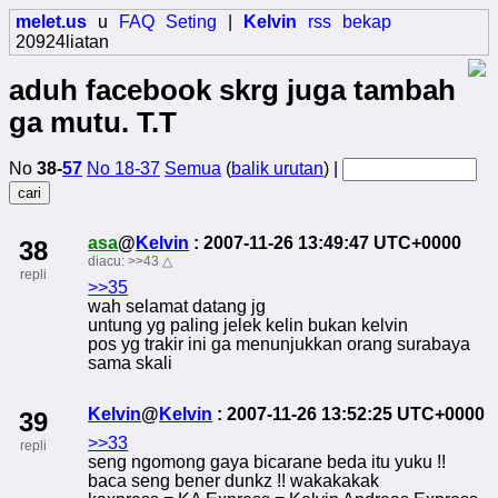
melet.us
u
FAQ
Seting
|
Kelvin
rss
bekap
20924liatan
aduh facebook skrg juga tambah
ga mutu. T.T
No
38-
57
No 18-37
Semua
(
balik urutan
) |
asa
@
Kelvin
: 2007-11-26 13:49:47 UTC+0000
38
diacu:
>>43
△
repli
>>35
wah selamat datang jg
untung yg paling jelek kelin bukan kelvin
pos yg trakir ini ga menunjukkan orang surabaya
sama skali
Kelvin
@
Kelvin
: 2007-11-26 13:52:25 UTC+0000
39
>>33
repli
seng ngomong gaya bicarane beda itu yuku !!
baca seng bener dunkz !! wakakakak