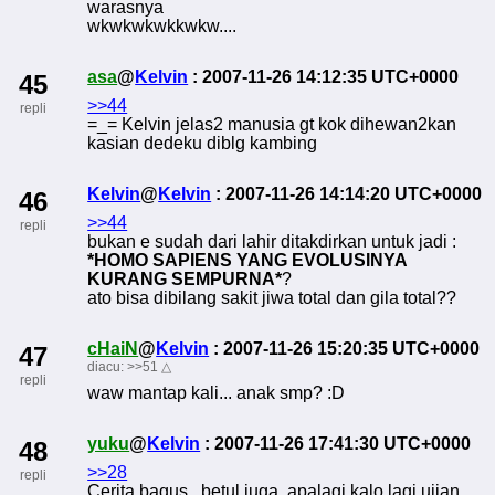
warasnya
wkwkwkwkkwkw....
asa
@
Kelvin
: 2007-11-26 14:12:35 UTC+0000
45
>>44
repli
=_= Kelvin jelas2 manusia gt kok dihewan2kan
kasian dedeku diblg kambing
Kelvin
@
Kelvin
: 2007-11-26 14:14:20 UTC+0000
46
>>44
repli
bukan e sudah dari lahir ditakdirkan untuk jadi :
*HOMO SAPIENS YANG EVOLUSINYA
KURANG SEMPURNA*
?
ato bisa dibilang sakit jiwa total dan gila total??
cHaiN
@
Kelvin
: 2007-11-26 15:20:35 UTC+0000
47
diacu:
>>51
△
repli
waw mantap kali... anak smp? :D
yuku
@
Kelvin
: 2007-11-26 17:41:30 UTC+0000
48
>>28
repli
Cerita bagus,, betul juga, apalagi kalo lagi ujian.