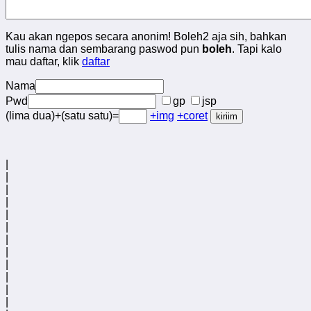
Kau akan ngepos secara anonim! Boleh2 aja sih, bahkan
tulis nama dan sembarang paswod pun
boleh
. Tapi kalo
mau daftar, klik
daftar
Nama
Pwd
gp
jsp
(lima dua)+(satu satu)=
+img
+coret
|
|
|
|
|
|
|
|
|
|
|
|