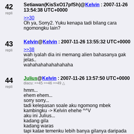
Setiawan(KisSxO17pfSh)@
Kelvin
: 2007-11-26
42
13:54:38 UTC+0000
repli
>>30
Oh ya, Sorry2. Yuku kenapa tadi bilang cara
ngomongku lain?
Kelvin
@
Kelvin
: 2007-11-26 13:55:32 UTC+0000
43
>>38
repli
wah iyalah dia ini memang alien bahasanya gak
jelas..
wahahahahahahahaha
Julius
@
Kelvin
: 2007-11-26 13:57:50 UTC+0000
44
diacu:
>>45
>>46
>>49
△
repli
hmm...
ehem ehem...
sorry sorry...
tadi kelepasan soale aku ngomong mbek
kambingku -> Kelvin ehehe ^^V
aku ini Julius...
kadang gila
kadang waras
tapi katae temenku lebih banya gilanya daripada