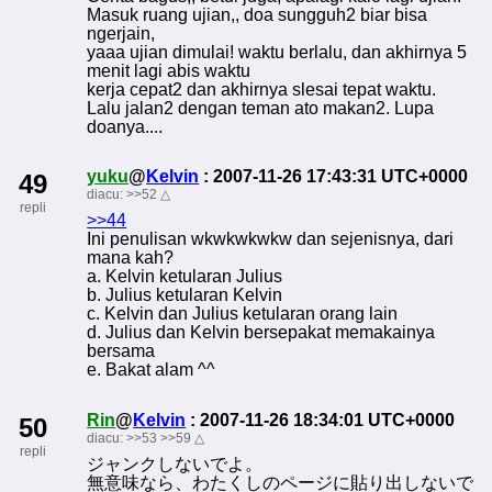
Masuk ruang ujian,, doa sungguh2 biar bisa
ngerjain,
yaaa ujian dimulai! waktu berlalu, dan akhirnya 5
menit lagi abis waktu
kerja cepat2 dan akhirnya slesai tepat waktu.
Lalu jalan2 dengan teman ato makan2. Lupa
doanya....
yuku
@
Kelvin
: 2007-11-26 17:43:31 UTC+0000
49
diacu:
>>52
△
repli
>>44
Ini penulisan wkwkwkwkw dan sejenisnya, dari
mana kah?
a. Kelvin ketularan Julius
b. Julius ketularan Kelvin
c. Kelvin dan Julius ketularan orang lain
d. Julius dan Kelvin bersepakat memakainya
bersama
e. Bakat alam ^^
Rin
@
Kelvin
: 2007-11-26 18:34:01 UTC+0000
50
diacu:
>>53
>>59
△
repli
ジャンクしないでよ。
無意味なら、わたくしのページに貼り出しないで